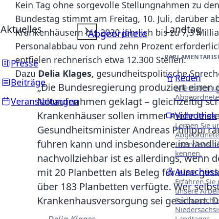
Kein Tag ohne sorgevolle Stellungnahmen zu den F
Bundestag stimmt am Freitag, 10. Juli, darüber a
Aktuelles
Landtag
Krankenhäusern bis 2030 jährlich bis zu 7,3 Mil
Abgeordnete
Personalabbau von rund zehn Prozent erforderli
PARLAMENTARIS
entfielen rechnerisch etwa 12.300 Stellen.
Presse
Dazu
Delia Klages,
gesundheitspolitische Sprech
Reden
Beiträge
„Die Bundesregierung produziert einen g
Alle Reden u
Abgeordnete
Notaufnahmen geklagt – gleichzeitig scha
Veranstaltungen
Krankenhäuser sollen immer mehr leiste
Videothek
Lernen Sie u
Gesundheitsminister Andreas Philippi rä
Abgeordnete
führen kann und insbesondere im ländl
Interviews n
kennen.
nachvollziehbar ist es allerdings, wenn
mit 20 Planbetten als Beleg für eine g
Ausschüss
Erfahren Sie
über 183 Planbetten verfügte. Wer selbs
unsere Arbei
Krankenhausversorgung sei gesichert. D
Fachausschü
Niedersächs
Delia Klages
Landtages.