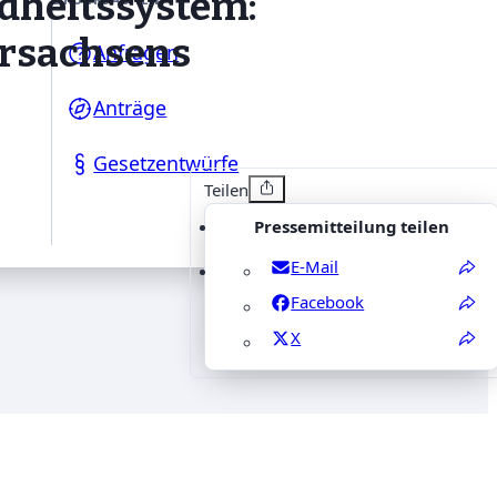
dheitssystem:
dersachsens
Anfragen
Anträge
Gesetzentwürfe
Teilen
Pressemitteilung teilen
E-Mail
Facebook
X