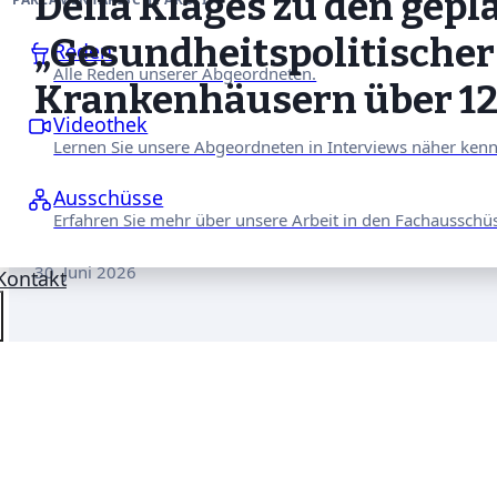
Delia Klages zu den gep
„Gesundheitspolitischer 
Reden
Alle Reden unserer Abgeordneten.
Krankenhäusern über 12.
Videothek
Lernen Sie unsere Abgeordneten in Interviews näher ken
Ausschüsse
Erfahren Sie mehr über unsere Arbeit in den Fachausschü
30. Juni 2026
Kontakt