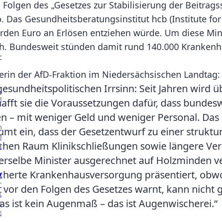
olgen des „Gesetzes zur Stabilisierung der Beitrags
b. Das Gesundheitsberatungsinstitut hcb (Institute f
liarden Euro an Erlösen entziehen würde. Um diese M
Kontakt
ch. Bundesweit stünden damit rund 140.000 Krankenha
CHE ARBEIT
erin der AfD-Fraktion im Niedersächsischen Landtag:
esundheitspolitischen Irrsinn: Seit Jahren wird 
nserer
n.
fft sie die Voraussetzungen dafür, dass bundeswe
n – mit weniger Geld und weniger Personal. Das 
nsere
umt ein, dass der Gesetzentwurf zu einer strukt
n in
ichen Raum Klinikschließungen sowie längere 
äher
 derselbe Minister ausgerechnet auf Holzminden 
esicherte Krankenhausversorgung präsentiert, ob
e
 mehr über
t vor den Folgen des Gesetzes warnt, kann nicht g
t in den
as ist kein Augenmaß – das ist Augenwischerei.“
ssen des
ischen