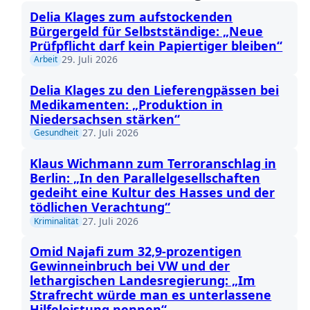
Delia Klages zum aufstockenden
Bürgergeld für Selbstständige: „Neue
Prüfpflicht darf kein Papiertiger bleiben“
29. Juli 2026
Arbeit
Delia Klages zu den Lieferengpässen bei
Medikamenten: „Produktion in
Niedersachsen stärken“
27. Juli 2026
Gesundheit
Klaus Wichmann zum Terroranschlag in
Berlin: „In den Parallelgesellschaften
gedeiht eine Kultur des Hasses und der
tödlichen Verachtung“
27. Juli 2026
Kriminalität
Omid Najafi zum 32,9-prozentigen
Gewinneinbruch bei VW und der
lethargischen Landesregierung: „Im
Strafrecht würde man es unterlassene
Hilfeleistung nennen“