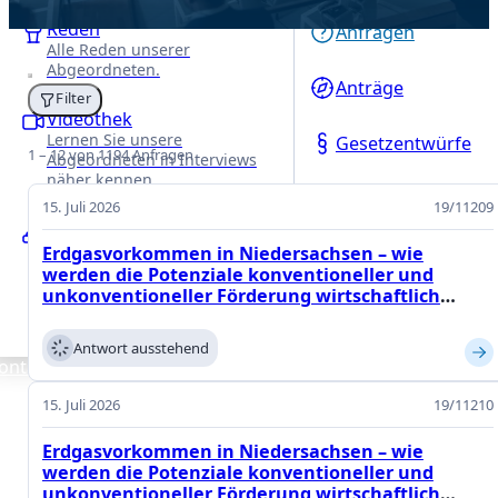
Reden
Anfragen
Alle Reden unserer
Abgeordneten.
Anträge
Filter
Videothek
Lernen Sie unsere
Gesetzentwürfe
Liste
1 – 12 von 1194 Anfragen
Abgeordneten in Interviews
näher kennen.
aller
15. Juli 2026
19/11209
Anfragen
Ausschüsse
Erfahren Sie mehr über
Erdgasvorkommen in Niedersachsen – wie
unsere Arbeit in den
werden die Potenziale konventioneller und
Fachausschüssen des
unkonventioneller Förderung wirtschaftlich
Niedersächsischen Landtages.
genutzt? (Teil 1)
Antwort ausstehend
ontakt
15. Juli 2026
19/11210
Erdgasvorkommen in Niedersachsen – wie
werden die Potenziale konventioneller und
unkonventioneller Förderung wirtschaftlich