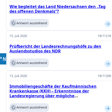
Fachausschüssen
Wie begleitet das Land Niedersachsen den „Tag
Niedersächsisch
des offenen Denkmals“?
Landtages.
DRUCKSACHEN
Antwort ausstehend
Anfragen
15. Juli 2026
19/11218
Anträge
Prüfbericht der Landesrechnungshöfe zu den
Gesetzentwürf
Auslandsstudios des NDR
Neutrale Lehrer
Antwort ausstehend
13. Juli 2026
19/11200
Immobiliengeschäfte der Kaufmännischen
Krankenkasse (KKH) – Erkenntnisse der
Landesregierung über mögliche
Vermögensverluste und Defizite im
Risikomanagement
Antwort ausstehend