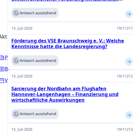
genutzt? (Teil 2)
Antwort ausstehend
15. Juli 2026
19/11211
Aktuelles
Landtag
Abgeordnete
Förderung des VSE Braunschweig e. V.: Welche
Kenntnisse hatte die Landesregierung?
PARLAMENTARISCHE 
Presse
Antwort ausstehend
Reden
Beiträge
Alle Reden unser
15. Juli 2026
19/11212
Abgeordneten.
Veranstaltungen
Videothek
Sanierung der Nordbahn am Flughafen
Hannover-Langenhagen – Finanzierung und
Lernen Sie unser
Abgeordneten in
wirtschaftliche Auswirkungen
Interviews näher
kennen.
Antwort ausstehend
Ausschüsse
Erfahren Sie meh
15. Juli 2026
19/11213
unsere Arbeit in