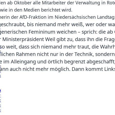
rden ab Oktober alle Mitarbeiter der Verwaltung in 
 wie in den Medien berichtet wird.
herin der AfD-Fraktion im Niedersächsischen Landtag
Kontakt
schraubt, bis niemand mehr weiß, wer oder was 
CHE ARBEIT
nerischen Femininum weichen – sprich: die ab O
Ministerpräsident Weil gibt zu, dass ihn die Fra
so weit, dass sich niemand mehr traut, die Wahrh
nserer
n.
lichen Rahmen nicht nur in der Technik, sonder
 im Alleingang und örtlich begrenzt abgeschafft
nsere
dann auch nicht mehr möglich. Dann kommt Linksg
n in
äher
e
 mehr über
t in den
ssen des
ischen