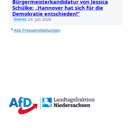
Bürgermeisterkandidatur von Jessica
Schülke: „Hannover hat sich für die
Demokratie entschieden!“
24. Juli 2026
Inneres
Alle Pressemitteilungen
{acf_social_media_plattform}
{acf_social_media_plattform}
{acf_social_media_plattform}
{acf_social_media_plattform}
{acf_social_media_plattform}