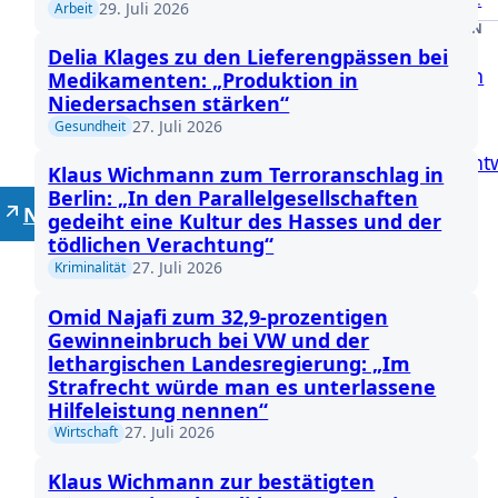
29. Juli 2026
Arbeit
DRUCKSACHEN
Delia Klages zu den Lieferengpässen bei
Anfragen
Medikamenten: „Produktion in
Niedersachsen stärken“
Anträge
27. Juli 2026
Gesundheit
Gesetzent
Klaus Wichmann zum Terroranschlag in
Berlin: „In den Parallelgesellschaften
Neutrale Lehrer
gedeiht eine Kultur des Hasses und der
tödlichen Verachtung“
27. Juli 2026
Kriminalität
Omid Najafi zum 32,9-prozentigen
Gewinneinbruch bei VW und der
lethargischen Landesregierung: „Im
Strafrecht würde man es unterlassene
Hilfeleistung nennen“
27. Juli 2026
Wirtschaft
Klaus Wichmann zur bestätigten