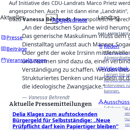
Auf Initiative des CDU-Landrats Marco Prietz we
angesprochen. Auch er ist dann eine „Landrätin“,
Aktuelles
Landtag
Dazu
Vanessa Behrendt,
frauenpolitische Sprec
Abgeordnete
„An der deutschen Sprache wird herumge
PARLAMENTARIS
Das generische Maskulinum muss dem ge
Presse
Dienstalltag umfasst auch Männer. Sogar 
Reden
Beiträge
Oder geht der woke Irrsinn mittlerweile 
Alle Reden u
Abgeordnete
Veranstaltungen
und Normen sind dazu da, einen verbind
Videothek
Verständigung zu schaffen. Werden diese
Lernen Sie u
Strukturiertes Denken und Handeln ist 
Abgeordnete
die ideologische Zwangsjacke.“
Interviews n
kennen.
Vanessa Behrendt
Ausschüss
Aktuelle Pressemitteilungen
Erfahren Sie
unsere Arbei
Delia Klages zum aufstockenden
Fachausschü
Bürgergeld für Selbstständige: „Neue
Niedersächs
Prüfpflicht darf kein Papiertiger bleiben“
Landtages.