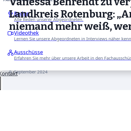
Vanessa Behrendt zu ve
Landkreis Rotenburg: „A
Reden
Alle Reden unserer Abgeordneten.
niemand mehr weiß, wer 
Videothek
Lernen Sie unsere Abgeordneten in Interviews näher ken
Ausschüsse
Erfahren Sie mehr über unsere Arbeit in den Fachausschü
9. September 2024
Kontakt