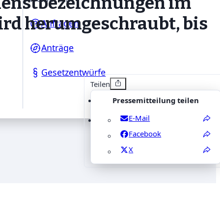
Dienstbezeichnungen im
ird herumgeschraubt, bis
Anfragen
Anträge
Gesetzentwürfe
Teilen
Pressemitteilung teilen
E-Mail
Facebook
X