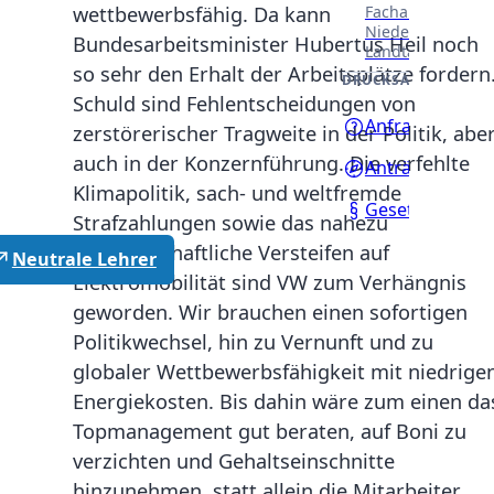
Fachausschüssen
wettbewerbsfähig. Da kann
Niedersächsisch
Bundesarbeitsminister Hubertus Heil noch
Landtages.
so sehr den Erhalt der Arbeitsplätze fordern
DRUCKSACHEN
Schuld sind Fehlentscheidungen von
Anfragen
zerstörerischer Tragweite in der Politik, abe
auch in der Konzernführung. Die verfehlte
Anträge
Klimapolitik, sach- und weltfremde
Gesetzentwürf
Strafzahlungen sowie das nahezu
planwirtschaftliche Versteifen auf
Neutrale Lehrer
Elektromobilität sind VW zum Verhängnis
geworden. Wir brauchen einen sofortigen
Politikwechsel, hin zu Vernunft und zu
globaler Wettbewerbsfähigkeit mit niedrige
Energiekosten. Bis dahin wäre zum einen da
Topmanagement gut beraten, auf Boni zu
verzichten und Gehaltseinschnitte
hinzunehmen, statt allein die Mitarbeiter