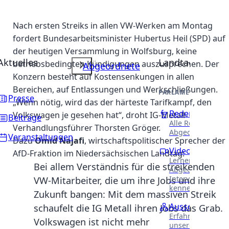
Nach ersten Streiks in allen VW-Werken am Montag
fordert Bundesarbeitsminister Hubertus Heil (SPD) auf
der heutigen Versammlung in Wolfsburg, keine
Aktuelles
Landtag
betriebsbedingten Kündigungen auszusprechen. Der
Abgeordnete
Konzern besteht auf Kostensenkungen in allen
Bereichen, auf Entlassungen und Werkschließungen.
PARLAMENTARISCHE 
Presse
„Wenn nötig, wird das der härteste Tarifkampf, den
Reden
Volkswagen je gesehen hat“, droht IG-Metall-
Beiträge
Alle Reden unser
Verhandlungsführer Thorsten Gröger.
Abgeordneten.
Veranstaltungen
Dazu
Omid Najafi
, wirtschaftspolitischer Sprecher der
Videothek
AfD-Fraktion im Niedersächsischen Landtag:
Lernen Sie unser
Bei allem Verständnis für die streikenden
Abgeordneten in
Interviews näher
VW-Mitarbeiter, die um ihre Jobs und ihre
kennen.
Zukunft bangen: Mit dem massiven Streik
Ausschüsse
schaufelt die IG Metall ihren Jobs das Grab.
Erfahren Sie meh
Volkswagen ist nicht mehr
unsere Arbeit in