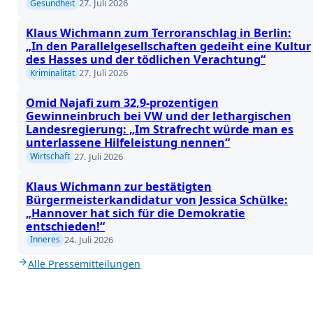
27. Juli 2026
Gesundheit
Klaus Wichmann zum Terroranschlag in Berlin:
„In den Parallelgesellschaften gedeiht eine Kultur
des Hasses und der tödlichen Verachtung“
27. Juli 2026
Kriminalität
Omid Najafi zum 32,9-prozentigen
Gewinneinbruch bei VW und der lethargischen
Landesregierung: „Im Strafrecht würde man es
unterlassene Hilfeleistung nennen“
27. Juli 2026
Wirtschaft
Klaus Wichmann zur bestätigten
Bürgermeisterkandidatur von Jessica Schülke:
„Hannover hat sich für die Demokratie
entschieden!“
24. Juli 2026
Inneres
Alle Pressemitteilungen