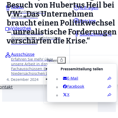
Besuch von Hubertus Heil bei
Reden
Anfragen
Alle Reden unserer
VW: „Das Unternehmen
Abgeordneten.
Anträge
braucht einen Politikwechsel
Videothek
– unrealistische Forderungen
Lernen Sie unsere
Gesetzentwürfe
Abgeordneten in Interviews
verschärfen die Krise.“
näher kennen.
Ausschüsse
Erfahren Sie mehr über
Teilen
unsere Arbeit in den
Fachausschüssen des
Pressemitteilung teilen
Niedersächsischen Landtages.
E-Mail
4. Dezember 2024
Facebook
ontakt
X