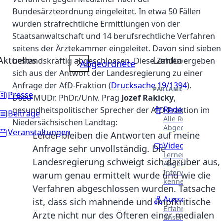
Bundesärzteordnung eingeleitet. In etwa 50 Fällen
wurden strafrechtliche Ermittlungen von der
Staatsanwaltschaft und 14 berufsrechtliche Verfahren
seitens der Ärztekammer eingeleitet. Davon sind sieben
Aktuelles
Landtag
bestandskräftig abgeschlossen. Diese Zahlen ergeben
Abgeordnete
sich aus der Antwort der Landesregierung zu einer
Anfrage der AfD-Fraktion (
Drucksache 19/1394
).
PARLAMENTARISCHE 
Presse
Dazu MUDr. PhDr./Univ. Prag
Jozef Rakicky
,
Reden
gesundheitspolitischer Sprecher der AfD-Fraktion im
Beiträge
Alle Reden unser
Niedersächsischen Landtag:
Abgeordneten.
Veranstaltungen
Leider bleiben die Antworten auf meine
Videothek
Anfrage sehr unvollständig. Die
Lernen Sie unser
Landesregierung schweigt sich darüber aus,
Abgeordneten in
Interviews näher
warum genau ermittelt wurde und wie die
kennen.
Verfahren abgeschlossen wurden. Tatsache
Ausschüsse
ist, dass sich mahnende und impfkritische
Erfahren Sie meh
Ärzte nicht nur des Öfteren einer medialen
unsere Arbeit in