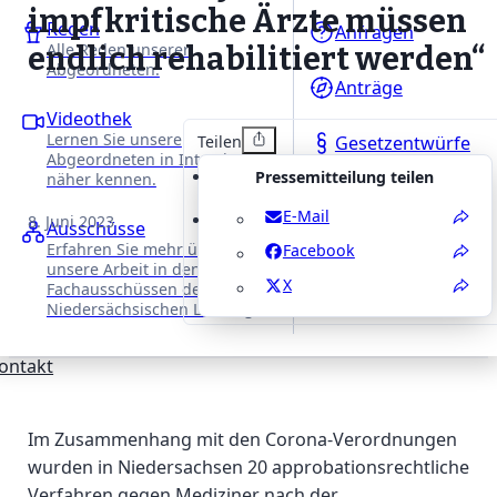
impfkritische Ärzte müssen
Reden
Anfragen
Alle Reden unserer
endlich rehabilitiert werden“
Abgeordneten.
Anträge
Videothek
Lernen Sie unsere
Teilen
Gesetzentwürfe
Abgeordneten in Interviews
Pressemitteilung teilen
näher kennen.
E-Mail
8. Juni 2023
Ausschüsse
Erfahren Sie mehr über
Facebook
unsere Arbeit in den
X
Fachausschüssen des
Niedersächsischen Landtages.
ontakt
Im Zusammenhang mit den Corona-Verordnungen
wurden in Niedersachsen 20 approbationsrechtliche
Verfahren gegen Mediziner nach der