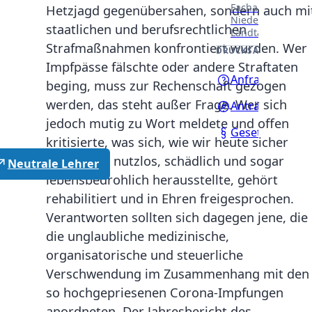
Fachausschüssen
Hetzjagd gegenübersahen, sondern auch mi
Niedersächsisch
staatlichen und berufsrechtlichen
Landtages.
Strafmaßnahmen konfrontiert wurden. Wer
DRUCKSACHEN
Impfpässe fälschte oder andere Straftaten
Anfragen
beging, muss zur Rechenschaft gezogen
werden, das steht außer Frage. Wer sich
Anträge
jedoch mutig zu Wort meldete und offen
Gesetzentwürf
kritisierte, was sich, wie wir heute sicher
wissen, als nutzlos, schädlich und sogar
Neutrale Lehrer
lebensbedrohlich herausstellte, gehört
rehabilitiert und in Ehren freigesprochen.
Verantworten sollten sich dagegen jene, die
die unglaubliche medizinische,
organisatorische und steuerliche
Verschwendung im Zusammenhang mit den
so hochgepriesenen Corona-Impfungen
anordneten. Der Jahresbericht des