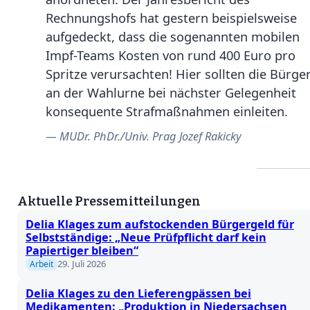
Rechnungshofs hat gestern beispielsweise
aufgedeckt, dass die sogenannten mobilen
Impf-Teams Kosten von rund 400 Euro pro
Spritze verursachten! Hier sollten die Bürge
an der Wahlurne bei nächster Gelegenheit
konsequente Strafmaßnahmen einleiten.
MUDr. PhDr./Univ. Prag Jozef Rakicky
Aktuelle Pressemitteilungen
Delia Klages zum aufstockenden Bürgergeld für
Selbstständige: „Neue Prüfpflicht darf kein
Papiertiger bleiben“
29. Juli 2026
Arbeit
Delia Klages zu den Lieferengpässen bei
Medikamenten: „Produktion in Niedersachsen