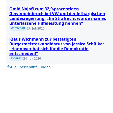
Omid Najafi zum 32,9-prozentigen
Gewinneinbruch bei VW und der lethargischen
Landesregierung: „Im Strafrecht würde man es
unterlassene Hilfeleistung nennen“
27. Juli 2026
Wirtschaft
Klaus Wichmann zur bestätigten
Bürgermeisterkandidatur von Jessica Schülke:
„Hannover hat sich für die Demokratie
entschieden!“
24. Juli 2026
Inneres
Alle Pressemitteilungen