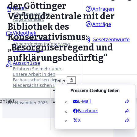
der Göttinger
Reden
Anfragen
Alle Reden unserer
Verbundzentrale mit der
Abgeordneten.
Anträge
Bibliothek des
Videothek
Konservativismus:
Lernen Sie unsere
Gesetzentwürfe
Abgeordneten in Interviews
„Besorgniserregend und
näher kennen.
aufklärungsbedürftig“
Ausschüsse
Erfahren Sie mehr über
unsere Arbeit in den
Fachausschüssen des
Teilen
Niedersächsischen Landtages.
Pressemitteilung teilen
ontakt
E-Mail
28. November 2025
Facebook
X