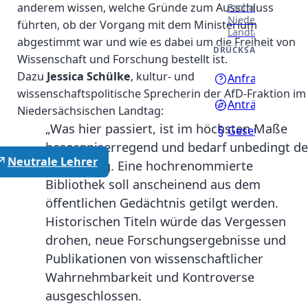
anderem wissen, welche Gründe zum Ausschluss
Fachausschüssen
Niedersächsisch
führten, ob der Vorgang mit dem Ministerium
Landtages.
abgestimmt war und wie es dabei um die Freiheit von
DRUCKSACHEN
Wissenschaft und Forschung bestellt ist.
Dazu
Jessica Schülke
, kultur- und
Anfragen
wissenschaftspolitische Sprecherin der AfD-Fraktion im
Anträge
Niedersächsischen Landtag:
„Was hier passiert, ist im höchsten Maße
Gesetzentwürf
besorgniserregend und bedarf unbedingt de
Neutrale Lehrer
Aufklärung. Eine hochrenommierte
Bibliothek soll anscheinend aus dem
öffentlichen Gedächtnis getilgt werden.
Historischen Titeln würde das Vergessen
drohen, neue Forschungsergebnisse und
Publikationen von wissenschaftlicher
Wahrnehmbarkeit und Kontroverse
ausgeschlossen.