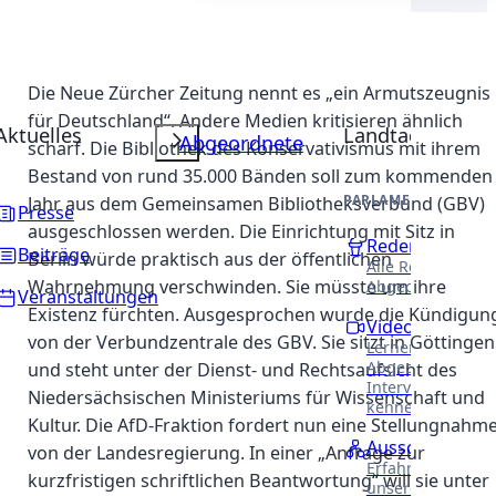
Die Neue Zürcher Zeitung nennt es „ein Armutszeugnis
für Deutschland“. Andere Medien kritisieren ähnlich
Aktuelles
Landtag
Abgeordnete
scharf. Die Bibliothek des Konservativismus mit ihrem
Bestand von rund 35.000 Bänden soll zum kommenden
PARLAMENTARISCHE 
Jahr aus dem Gemeinsamen Bibliotheksverbund (GBV)
Presse
ausgeschlossen werden. Die Einrichtung mit Sitz in
Reden
Beiträge
Berlin würde praktisch aus der öffentlichen
Alle Reden unser
Wahrnehmung verschwinden. Sie müsste um ihre
Abgeordneten.
Veranstaltungen
Existenz fürchten. Ausgesprochen wurde die Kündigun
Videothek
von der Verbundzentrale des GBV. Sie sitzt in Göttingen
Lernen Sie unser
Abgeordneten in
und steht unter der Dienst- und Rechtsaufsicht des
Interviews näher
Niedersächsischen Ministeriums für Wissenschaft und
kennen.
Kultur. Die AfD-Fraktion fordert nun eine Stellungnahm
Ausschüsse
von der Landesregierung. In einer „Anfrage zur
Erfahren Sie meh
kurzfristigen schriftlichen Beantwortung“ will sie unter
unsere Arbeit in