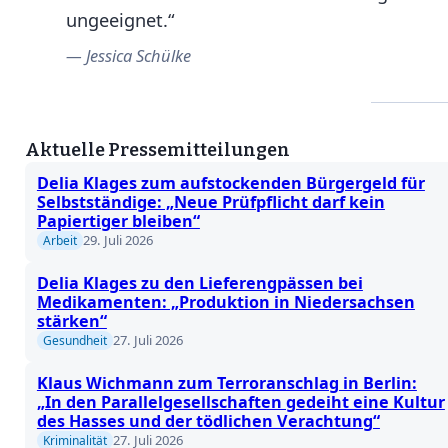
ungeeignet.“
Jessica Schülke
Aktuelle Pressemitteilungen
Delia Klages zum aufstockenden Bürgergeld für
Selbstständige: „Neue Prüfpflicht darf kein
Papiertiger bleiben“
29. Juli 2026
Arbeit
Delia Klages zu den Lieferengpässen bei
Medikamenten: „Produktion in Niedersachsen
stärken“
27. Juli 2026
Gesundheit
Klaus Wichmann zum Terroranschlag in Berlin:
„In den Parallelgesellschaften gedeiht eine Kultur
des Hasses und der tödlichen Verachtung“
27. Juli 2026
Kriminalität