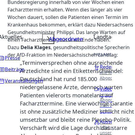
Bundesregierung innerhalb von vier Wochen einen
Facharzttermin erhalten. Wenn dies länger als vier
Wochen dauert, sollen die Patienten einen Termin im
Krankenhaus bekommen, erklärt dazu Niedersachsens
Gesundheitsminister Philippi. Das lange Warten auf
Aktuelles
Landtag
Abgeordnete
einen Facharzttermin müsse ein Ende haben.
Dazu
Delia Klages
, gesundheitspolitische Sprecherin
der AfD-Fraktion im Niedersächsischen Landtag:
PARLAMENTARISCHE 
Presse
„Terminversprechen ohne ausreichende
Reden
Beiträge
Ärztedichte sind ein Etikettenschwindel:
Alle Reden unser
Abgeordneten.
Deutschland hat rund 185.000
Veranstaltungen
niedergelassene Ärzte, dennoch warten
Videothek
Lernen Sie unser
Patienten vielerorts monatelang auf
Abgeordneten in
Facharzttermine. Eine vierwöchige Garantie
Interviews näher
kennen.
ist ohne zusätzliche Mediziner schlicht nicht
umsetzbar und bleibt reine Placebo-Politik.
Ausschüsse
Verschärft wird die Lage durch das starre
Erfahren Sie meh
unsere Arbeit in