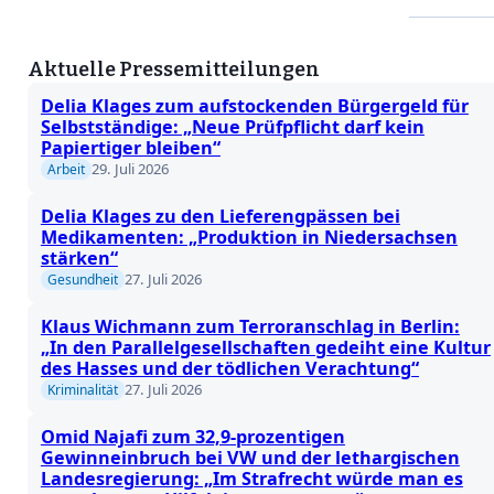
Aktuelle Pressemitteilungen
Delia Klages zum aufstockenden Bürgergeld für
Selbstständige: „Neue Prüfpflicht darf kein
Papiertiger bleiben“
29. Juli 2026
Arbeit
Delia Klages zu den Lieferengpässen bei
Medikamenten: „Produktion in Niedersachsen
stärken“
27. Juli 2026
Gesundheit
Klaus Wichmann zum Terroranschlag in Berlin:
„In den Parallelgesellschaften gedeiht eine Kultur
des Hasses und der tödlichen Verachtung“
27. Juli 2026
Kriminalität
Omid Najafi zum 32,9-prozentigen
Gewinneinbruch bei VW und der lethargischen
Landesregierung: „Im Strafrecht würde man es