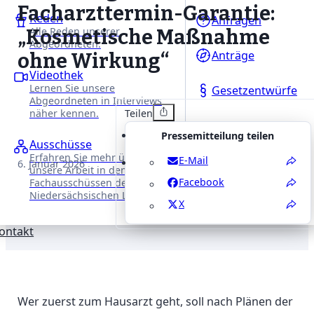
Facharzttermin-Garantie:
Reden
Anfragen
Alle Reden unserer
„Kosmetische Maßnahme
Abgeordneten.
Anträge
ohne Wirkung“
Videothek
Lernen Sie unsere
Gesetzentwürfe
Abgeordneten in Interviews
Teilen
näher kennen.
Pressemitteilung teilen
Ausschüsse
Erfahren Sie mehr über
E-Mail
6. Januar 2026
unsere Arbeit in den
Facebook
Fachausschüssen des
Niedersächsischen Landtages.
X
ontakt
Wer zuerst zum Hausarzt geht, soll nach Plänen der