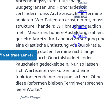
Abrechnungssystem: Pauschalen,
Fachausschüssen
Budgetgrenzen und Honorardeckel
Niedersächsisch
Landtages.
verhindern, dass Ärzte zusätzliche Termine
DRUCKSACHEN
anbieten. Wer Patienten ernst nimmt, muss
strukturell handeln: Wir brauchen deutlich
Anfragen
mehr Mediziner, höhere Ausbildungszahlen,
Anträge
gezielte Anreize für Landarztversorgung un
Gesetzentwürf
eine drastische Entlastung von Bürokratie.
Gleichzeitig dürfen Termine nicht länger
Neutrale Lehrer
künstlich durch Quartalsbudgets oder
Pauschalen gedeckelt sein. Nur so lassen
sich Wartezeiten verkürzen und eine
funktionierende Versorgung sichern. Ohne
diese Reformen bleiben Terminversprechen
leere Worte.“
Delia Klages