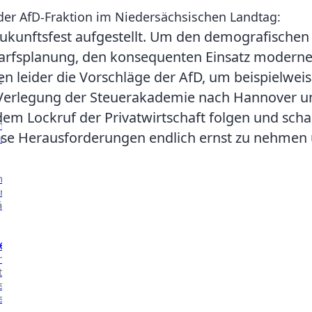
r der AfD-Fraktion im Niedersächsischen Landtag:
 zukunftsfest aufgestellt. Um den demografischen 
Kontakt
edarfsplanung, den konsequenten Einsatz moderne
leider die Vorschläge der AfD, um beispielweise
CHE ARBEIT
 Verlegung der Steuerakademie nach Hannover un
em Lockruf der Privatwirtschaft folgen und scha
nserer
ese Herausforderungen endlich ernst zu nehmen un
n.
nsere
n in
äher
e
 mehr über
t in den
ssen des
ischen