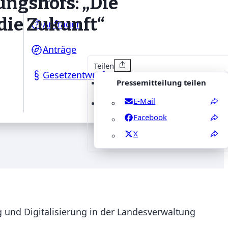
ungshofs: „Die
die Zukunft“
Anfragen
Anträge
Teilen
Gesetzentwürfe
Pressemitteilung teilen
E-Mail
Facebook
X
 und Digitalisierung in der Landesverwaltung