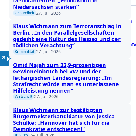
Medikamenten: „Produktion in
Niedersachsen stärken“
DRUCKSACHEN
27. Juli 2026
Gesundheit
Anfragen
Klaus Wichmann zum Terroranschlag in
Anträge
Berlin: „In den Parallelgesellschaften
gedeiht eine Kultur des Hasses und der
Gesetzent
tödlichen Verachtung“
27. Juli 2026
Kriminalität
Neutrale Lehrer
Omid Najafi zum 32,9-prozentigen
Gewinneinbruch bei VW und der
lethargischen Landesregierung: „Im
Strafrecht würde man es unterlassene
Hilfeleistung nennen“
27. Juli 2026
Wirtschaft
Klaus Wichmann zur bestätigten
Bürgermeisterkandidatur von Jessica
Schülke: „Hannover hat sich für die
Demokratie entschieden!“
24. Juli 2026
Inneres