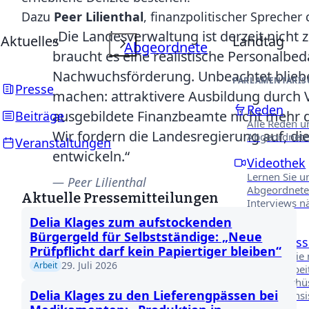
Dazu
Peer Lilienthal
, finanzpolitischer Spreche
„Die Landesverwaltung ist derzeit nicht
Aktuelles
Landtag
Abgeordnete
braucht es eine realistische Personalb
Nachwuchsförderung. Unbeachtet blieben 
PARLAMENTARIS
Presse
machen: attraktivere Ausbildung durch
Reden
ausgebildete Finanzbeamte nicht mehr d
Beiträge
Alle Reden u
Wir fordern die Landesregierung auf, di
Abgeordnete
Veranstaltungen
entwickeln.“
Videothek
Lernen Sie u
Peer Lilienthal
Abgeordnete
Aktuelle Pressemitteilungen
Interviews n
kennen.
Delia Klages zum aufstockenden
Bürgergeld für Selbstständige: „Neue
Ausschüss
Prüfpflicht darf kein Papiertiger bleiben“
Erfahren Sie
29. Juli 2026
Arbeit
unsere Arbei
Fachausschü
Delia Klages zu den Lieferengpässen bei
Niedersächs
Landtages.