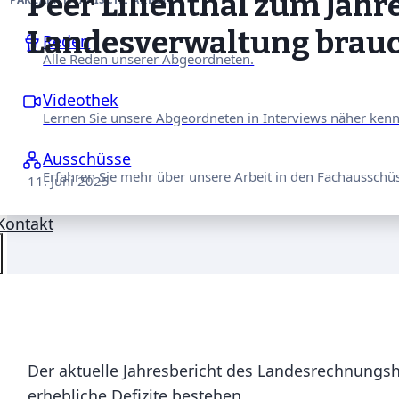
Peer Lilienthal zum Jah
Landesverwaltung braucht
Reden
Alle Reden unserer Abgeordneten.
Videothek
Lernen Sie unsere Abgeordneten in Interviews näher ken
Ausschüsse
Erfahren Sie mehr über unsere Arbeit in den Fachausschü
11. Juni 2025
Kontakt
Der aktuelle Jahresbericht des Landesrechnungsh
erhebliche Defizite bestehen.