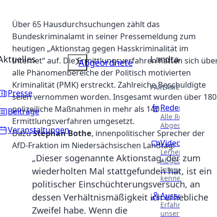
Über 65 Hausdurchsuchungen zählt das
Bundeskriminalamt in seiner Pressemeldung zum
heutigen „Aktionstag gegen Hasskriminalität im
Aktuelles
Landtag
Internet“ auf. Die Ermittlungsverfahren hätten sich übe
Abgeordnete
alle Phänomenbereiche der Politisch motivierten
Kriminalität (PMK) erstreckt. Zahlreiche Beschuldigte
PARLAMENTARISCHE 
Presse
seien vernommen worden. Insgesamt wurden über 180
Reden
polizeiliche Maßnahmen in mehr als 140
Beiträge
Alle Reden unser
Ermittlungsverfahren umgesetzt.
Abgeordneten.
Veranstaltungen
Dazu
Stephan Bothe
, innenpolitischer Sprecher der
Videothek
AfD-Fraktion im Niedersächsischen Landtag:
Lernen Sie unser
„Dieser sogenannte Aktionstag, der zum
Abgeordneten in
Interviews näher
wiederholten Mal stattgefunden hat, ist ein
kennen.
politischer Einschüchterungsversuch, an
Ausschüsse
dessen Verhältnismäßigkeit ich erhebliche
Erfahren Sie meh
Zweifel habe. Wenn die
unsere Arbeit in