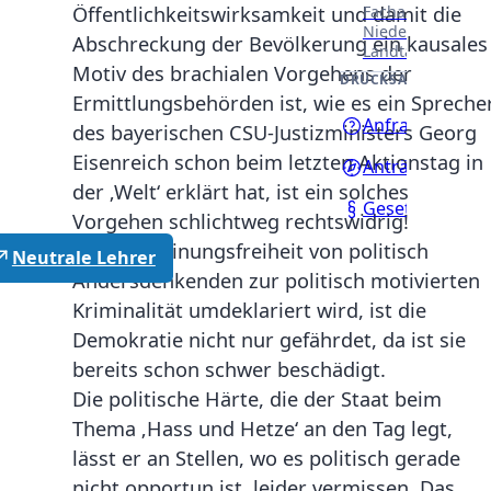
Fachausschüssen
Öffentlichkeitswirksamkeit und damit die
Niedersächsisch
Abschreckung der Bevölkerung ein kausales
Landtages.
Motiv des brachialen Vorgehens der
DRUCKSACHEN
Ermittlungsbehörden ist, wie es ein Spreche
Anfragen
des bayerischen CSU-Justizministers Georg
Eisenreich schon beim letzten Aktionstag in
Anträge
der ‚Welt‘ erklärt hat, ist ein solches
Gesetzentwürf
Vorgehen schlichtweg rechtswidrig!
Wo die Meinungsfreiheit von politisch
Neutrale Lehrer
Andersdenkenden zur politisch motivierten
Kriminalität umdeklariert wird, ist die
Demokratie nicht nur gefährdet, da ist sie
bereits schon schwer beschädigt.
Die politische Härte, die der Staat beim
Thema ‚Hass und Hetze‘ an den Tag legt,
lässt er an Stellen, wo es politisch gerade
nicht opportun ist, leider vermissen. Das