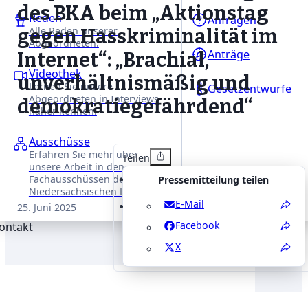
des BKA beim „Aktionstag
Reden
Anfragen
Alle Reden unserer
gegen Hasskriminalität im
Abgeordneten.
Anträge
Internet“: „Brachial,
Videothek
unverhältnismäßig und
Lernen Sie unsere
Gesetzentwürfe
Abgeordneten in Interviews
demokratiegefährdend“
näher kennen.
Ausschüsse
Erfahren Sie mehr über
Teilen
unsere Arbeit in den
Fachausschüssen des
Pressemitteilung teilen
Niedersächsischen Landtages.
E-Mail
25. Juni 2025
Facebook
ontakt
X