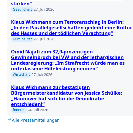
stärken“
27. Juli 2026
Gesundheit
Klaus Wichmann zum Terroranschlag in Berlin:
„In den Parallelgesellschaften gedeiht eine Kultur
des Hasses und der tödlichen Verachtung“
27. Juli 2026
Kriminalität
Omid Najafi zum 32,9-prozentigen
Gewinneinbruch bei VW und der lethargischen
Landesregierung: „Im Strafrecht würde man es
unterlassene Hilfeleistung nennen“
27. Juli 2026
Wirtschaft
Klaus Wichmann zur bestätigten
Bürgermeisterkandidatur von Jessica Schülke:
„Hannover hat sich für die Demokratie
entschieden!“
24. Juli 2026
Inneres
Alle Pressemitteilungen