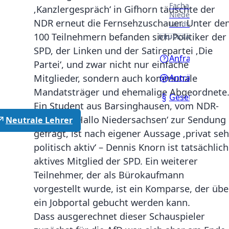
Fachausschüssen
‚Kanzlergespräch‘ in Gifhorn täuschte der
Niedersächsisch
NDR erneut die Fernsehzuschauer. Unter de
Landtages.
100 Teilnehmern befanden sich Politiker der
DRUCKSACHEN
SPD, der Linken und der Satirepartei ‚Die
Anfragen
Partei‘, und zwar nicht nur einfache
Mitglieder, sondern auch kommunale
Anträge
Mandatsträger und ehemalige Abgeordnete
Gesetzentwürf
Ein Student aus Barsinghausen, vom NDR-
Magazin ‚Hallo Niedersachsen‘ zur Sendung
Neutrale Lehrer
gefragt, ist nach eigener Aussage ‚privat seh
politisch aktiv‘ – Dennis Knorn ist tatsächlich
aktives Mitglied der SPD. Ein weiterer
Teilnehmer, der als Bürokaufmann
vorgestellt wurde, ist ein Komparse, der übe
ein Jobportal gebucht werden kann.
Dass ausgerechnet dieser Schauspieler