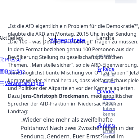
„Ist die AfD eigentlich ein Problem für die Demokratie?“
glaubte die ARD am Montag, 20.15 Uhr, in der Sendung
Aktuelles
Landtag
Abgeordnete
„Die 100 – was Deutschland bewegt“ fragen zu müssen.
In dem Format beziehen genau 100 Personen aus der
PARLAMENTARISCHE 
Bevölkerung Stellung zu gesellschaftspolitischen
Presse
Themen. „Man stelle sicher“, so die ARD-Eigenwerbung,
Reden
Beiträge
„eine möglichst bunte Mischung vor Ort zu haben.“ Jetz
Alle Reden unser
kommt wieder einmal heraus, dass vielfach Schauspiele
Abgeordneten.
Veranstaltungen
und Politiker der Altparteien vor der Kamera agierten.
Videothek
Dazu
Jens-Christoph Brockmann
, medienpolitischer
Lernen Sie unser
Abgeordneten in
Sprecher der AfD-Fraktion im Niedersächsischen
Interviews näher
Landtag:
kennen.
„Wieder eine mehr als zweifelhafte
Ausschüsse
Politshow! Nach zwei Zwischenfällen in der
Erfahren Sie meh
Sendung ‚Gendern, Euer Ernst?‘ und im
unsere Arbeit in