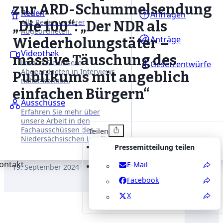
zur ARD-Schummelsendung
Reden
Anfragen
Alle Reden unserer
„Die 100“: „Der NDR als
Abgeordneten.
Anträge
Wiederholungstäter –
Videothek
massive Täuschung des
Lernen Sie unsere
Gesetzentwürfe
Abgeordneten in Interviews
Publikums mit angeblich
näher kennen.
einfachen Bürgern“
Ausschüsse
Erfahren Sie mehr über
unsere Arbeit in den
Fachausschüssen des
Teilen
Niedersächsischen Landtages.
Pressemitteilung teilen
ontakt
E-Mail
19. September 2024
Facebook
X