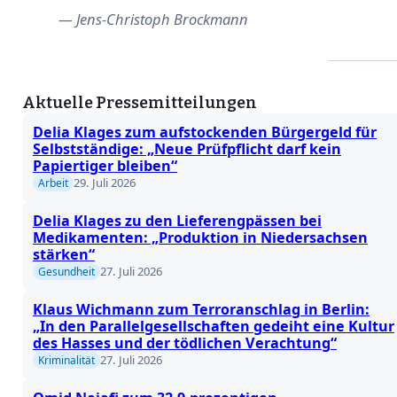
Jens-Christoph Brockmann
Aktuelle Pressemitteilungen
Delia Klages zum aufstockenden Bürgergeld für
Selbstständige: „Neue Prüfpflicht darf kein
Papiertiger bleiben“
29. Juli 2026
Arbeit
Delia Klages zu den Lieferengpässen bei
Medikamenten: „Produktion in Niedersachsen
stärken“
27. Juli 2026
Gesundheit
Klaus Wichmann zum Terroranschlag in Berlin:
„In den Parallelgesellschaften gedeiht eine Kultur
des Hasses und der tödlichen Verachtung“
27. Juli 2026
Kriminalität