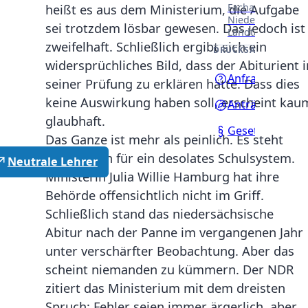
Fachausschüssen
heißt es aus dem Ministerium, die Aufgabe
Niedersächsisch
sei trotzdem lösbar gewesen. Das jedoch ist
Landtages.
zweifelhaft. Schließlich ergibt sich ein
DRUCKSACHEN
widersprüchliches Bild, dass der Abiturient i
Anfragen
seiner Prüfung zu erklären hätte. Dass dies
keine Auswirkung haben soll, erscheint kau
Anträge
glaubhaft.
Gesetzentwürf
Das Ganze ist mehr als peinlich. Es steht
sinnbildlich für ein desolates Schulsystem.
Neutrale Lehrer
Ministerin Julia Willie Hamburg hat ihre
Behörde offensichtlich nicht im Griff.
Schließlich stand das niedersächsische
Abitur nach der Panne im vergangenen Jahr
unter verschärfter Beobachtung. Aber das
scheint niemanden zu kümmern. Der NDR
zitiert das Ministerium mit dem dreisten
Spruch: Fehler seien immer ärgerlich, aber