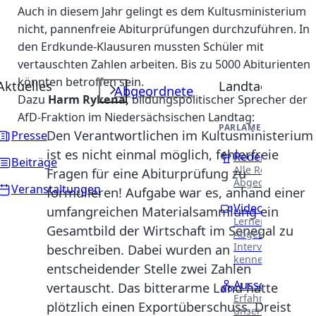
Auch in diesem Jahr gelingt es dem Kultusministerium
nicht, pannenfreie Abiturprüfungen durchzuführen. In
den Erdkunde-Klausuren mussten Schüler mit
vertauschten Zahlen arbeiten. Bis zu 5000 Abiturienten
könnten betroffen sein.
Aktuelles
Landtag
Abgeordnete
Dazu
Harm Rykena,
bildungspolitischer Sprecher der
AfD-Fraktion im Niedersächsischen Landtag:
PARLAMENTARISCHE 
Den Verantwortlichen im Kultusministerium
Presse
ist es nicht einmal möglich, fehlerfreie
Reden
Beiträge
Alle Reden unser
Fragen für eine Abiturprüfung zu
Abgeordneten.
Veranstaltungen
formulieren! Aufgabe war es, anhand einer
Videothek
umfangreichen Materialsammlung ein
Lernen Sie unser
Gesamtbild der Wirtschaft im Senegal zu
Abgeordneten in
Interviews näher
beschreiben. Dabei wurden an
kennen.
entscheidender Stelle zwei Zahlen
Ausschüsse
vertauscht. Das bitterarme Land hatte
Erfahren Sie meh
plötzlich einen Exportüberschuss. Dreist
unsere Arbeit in