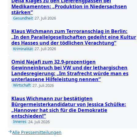
Delia Klages zu den Lieferengpässen bei
Medikamenten: „Produktion in Niedersachsen
stärken“
27. Juli 2026
Gesundheit
Klaus Wichmann zum Terroranschlag in Berlin:
„In den Parallelgesellschaften gedeiht eine Kultur
des Hasses und der tödlichen Verachtung“
27. Juli 2026
Kriminalität
Omid Najafi zum 32,9-prozentigen
Gewinneinbruch bei VW und der lethargischen
Landesregierung: „Im Strafrecht würde man es
unterlassene Hilfeleistung nennen“
27. Juli 2026
Wirtschaft
Klaus Wichmann zur bestätigten
Bürgermeisterkandidatur von Jessica Schülke:
„Hannover hat sich für die Demokratie
entschieden!“
24. Juli 2026
Inneres
Alle Pressemitteilungen