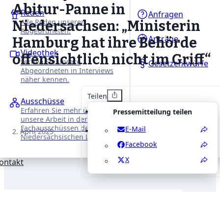
Abitur-Panne in
Reden
Anfragen
Alle Reden unserer
Niedersachsen: „Ministerin
Abgeordneten.
Anträge
Hamburg hat ihre Behörde
Videothek
offensichtlich nicht im Griff“
Lernen Sie unsere
Gesetzentwürfe
Abgeordneten in Interviews
näher kennen.
Teilen
Ausschüsse
Erfahren Sie mehr über
Pressemitteilung teilen
unsere Arbeit in den
Fachausschüssen des
E-Mail
2. April 2025
Niedersächsischen Landtages.
Facebook
X
ontakt