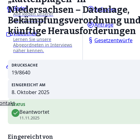
Niedersachsen – Datenlage,
Reden
Anfragen
Alle Reden unserer
Bekämpfungsverordnung un
Abgeordneten.
Anträge
künftige Herausforderungen
Videothek
Lernen Sie unsere
Gesetzentwürfe
Abgeordneten in Interviews
näher kennen.
Ausschüsse
DRUCKSACHE
Erfahren Sie mehr über
19/8640
unsere Arbeit in den
Fachausschüssen des
EINGEREICHT AM
Niedersächsischen Landtages.
8. Oktober 2025
ontakt
STATUS
Beantwortet
11.11.2025
Eingereicht von