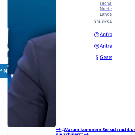
Fachausschüssen
Niedersächsisch
Landtages.
DRUCKSACHEN
Anfragen
Anträge
Gesetzentwürf
Neutrale Lehrer
++ „Warum kümmern Sie sich nicht 
die Schüler?“ ++