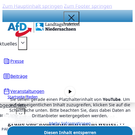
Zum Hauptinhalt springen
Zum Footer springen
{acf_social_media_plattform}
{acf_social_media_plattform}
{acf_social_media_plattform}
{acf_social_media_plattform}
{acf_social_media_plattform}
ktuelles
Presse
Beiträge
Veranstaltungen
Startseite
/
Reden
Sie sehen gerade einen Platzhalterinhalt von
YouTube
. Um
bgeordnete
auf den eigentlichen Inhalt zuzugreifen, klicken Sie auf die
Schaltfläche unten. Bitte beachten Sie, dass dabei Daten an
andtag
Drittanbieter weitergegeben werden.
++ Kartoffel-Killer breitet sich aus! Rot-
grüne Öko-Romantik hilft nicht weiter! ++
Mehr Informationen
PARLAMENTARISCHE ARBEIT
DRUCKSACHEN
Veröffentlicht
Diesen Inhalt entsperren