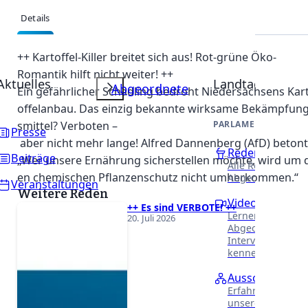
Details
Beschreibung
++ Kartoffel-Killer breitet sich aus! Rot-grüne Öko-
Romantik hilft nicht weiter! ++
Aktuelles
Landtag
Abgeordnete
Ein gefährlicher Schädling bedroht Niedersachsens Kar
offelanbau. Das einzig bekannte wirksame Bekämpfun
smittel? Verboten –
PARLAMENTARISCHE 
Presse
aber nicht mehr lange! Alfred Dannenberg (AfD) betont
Reden
Beiträge
„Wer unsere Ernährung sicherstellen möchte, wird um 
Alle Reden unser
en chemischen Pflanzenschutz nicht umherkommen.“
Abgeordneten.
Veranstaltungen
Weitere Reden
Videothek
++ Es sind VERBOTE! ++
Lernen Sie unser
20. Juli 2026
Abgeordneten in
Interviews näher
kennen.
Ausschüsse
Erfahren Sie meh
unsere Arbeit in