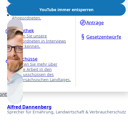
Tag der Rede
Reden
27. Mai 2026, 12:17 Uhr
Anfragen
YouTube immer entsperren
Alle Reden unserer
REDE
VON
Abgeordneten.
Anträge
Videothek
Lernen Sie unsere
Gesetzentwürfe
Abgeordneten in Interviews
näher kennen.
Ausschüsse
Erfahren Sie mehr über
unsere Arbeit in den
Fachausschüssen des
Niedersächsischen Landtages.
ontakt
Alfred Dannenberg
Sprecher für Ernährung, Landwirtschaft & Verbraucherschutz