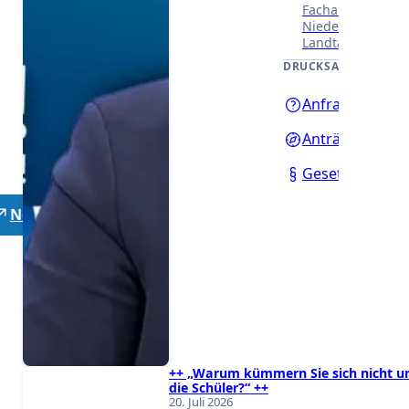
Fachausschüssen
Niedersächsisch
Landtages.
DRUCKSACHEN
Anfragen
Anträge
Gesetzentwürf
Neutrale Lehrer
++ „Warum kümmern Sie sich nicht 
die Schüler?“ ++
20. Juli 2026