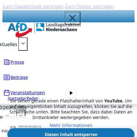
Zum Hauptinhalt springen
Zum Footer springen
{acf_social_media_plattform}
{acf_social_media_plattform}
{acf_social_media_plattform}
{acf_social_media_plattform}
{acf_social_media_plattform}
ktuelles
Presse
Beiträge
Veranstaltungen
Startseite
/
Reden
Sie sehen gerade einen Platzhalterinhalt von
YouTube
. Um
bgeordnete
auf den eigentlichen Inhalt zuzugreifen, klicken Sie auf die
Schaltfläche unten. Bitte beachten Sie, dass dabei Daten an
andtag
Drittanbieter weitergegeben werden.
++ AfD zerstört EU-Ausrede! ++
Mehr Informationen
Veröffentlicht
5. Juni 2026
PARLAMENTARISCHE ARBEIT
DRUCKSACHEN
Diesen Inhalt entsperren