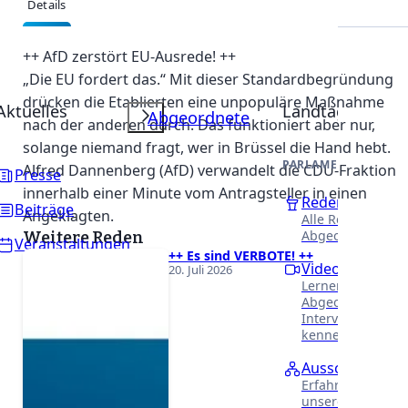
Details
Beschreibung
++ AfD zerstört EU-Ausrede! ++
„Die EU fordert das.“ Mit dieser Standardbegründung
drücken die Etablierten eine unpopuläre Maßnahme
Aktuelles
Landtag
Abgeordnete
nach der anderen durch. Das funktioniert aber nur,
solange niemand fragt, wer in Brüssel die Hand hebt.
PARLAMENTARISCHE 
Alfred Dannenberg (AfD) verwandelt die CDU-Fraktion
Presse
innerhalb einer Minute vom Antragsteller in einen
Reden
Beiträge
Angeklagten.
Alle Reden unser
Abgeordneten.
Weitere Reden
Veranstaltungen
++ Es sind VERBOTE! ++
Videothek
20. Juli 2026
Lernen Sie unser
Abgeordneten in
Interviews näher
kennen.
Ausschüsse
Erfahren Sie meh
unsere Arbeit in