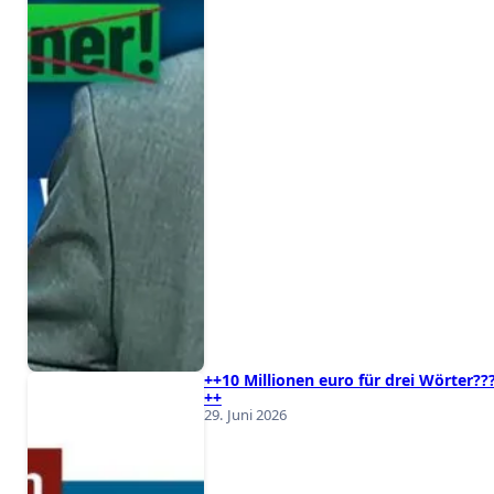
++10 Millionen euro für drei Wörter??
++
29. Juni 2026