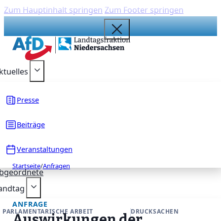
Zum Hauptinhalt springen
Zum Footer springen
{acf_social_media_plattform}
{acf_social_media_plattform}
{acf_social_media_plattform}
{acf_social_media_plattform}
{acf_social_media_plattform}
ktuelles
Presse
Beiträge
Veranstaltungen
Startseite
/
Anfragen
bgeordnete
andtag
ANFRAGE
PARLAMENTARISCHE ARBEIT
DRUCKSACHEN
Auswirkungen der