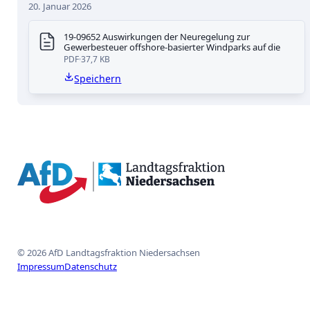
20. Januar 2026
19-09652 Auswirkungen der Neuregelung zur
Gewerbesteuer offshore-basierter Windparks auf die
PDF
37,7 KB
Speichern
{acf_social_media_plattform}
{acf_social_media_plattform}
{acf_social_media_plattform}
{acf_social_media_plattform}
{acf_social_media_plattform}
© 2026 AfD Landtagsfraktion Niedersachsen
Impressum
Datenschutz