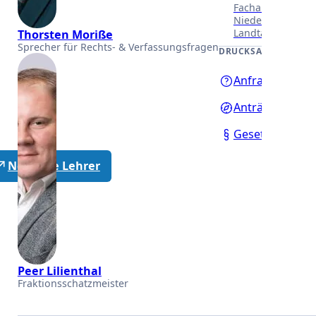
Fachausschüssen
Niedersächsisch
Landtages.
Thorsten Moriße
Sprecher für Rechts- & Verfassungsfragen
DRUCKSACHEN
Anfragen
Anträge
Gesetzentwürf
Neutrale Lehrer
Peer Lilienthal
Fraktionsschatzmeister