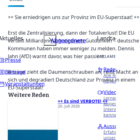
Beschreibung
++ Sie erniedrigen uns zur Provinz im EU-Superstaat! ++
Erst die Zentralisierung, dann der Totalverlust! Die EU
Aktuelles
Landtag
Abgeordnete
verteilt Milliarden nach eigenem Gutdünken – deutsche
Kommunen haben immer weniger zu melden. Dennis
Jahn (AfD) warnt davor, was hier passiert:
PARLAMENTARISCHE 
Presse
Reden
Brüssel zieht die Daumenschrauben an, reißt Macht an
Beiträge
Alle Reden unser
sich und degradiert Deutschland zur Provinz in einem
Abgeordneten.
Veranstaltungen
EU-Superstaat!
Videothek
Weitere Reden
Lernen Sie unser
++ Es sind VERBOTE! ++
Abgeordneten in
20. Juli 2026
Interviews näher
kennen.
Ausschüsse
Erfahren Sie meh
unsere Arbeit in