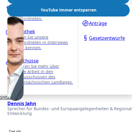
3. März 2025
REDE
Reden
Anfragen
YouTube immer entsperren
VON
Alle Reden unserer
Abgeordneten.
Anträge
Videothek
Lernen Sie unsere
Gesetzentwürfe
Abgeordneten in Interviews
näher kennen.
Ausschüsse
Erfahren Sie mehr über
unsere Arbeit in den
Fachausschüssen des
Niedersächsischen Landtages.
ontakt
Dennis Jahn
Sprecher für Bundes- und Europaangelegenheiten & Regional
Entwicklung
Details