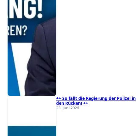
++ So fällt die Regierung der Polizei in
den Rücken! ++
23. Juni 2026