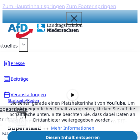
Zum Hauptinhalt springen
Zum Footer springen
{acf_social_media_plattform}
{acf_social_media_plattform}
{acf_social_media_plattform}
{acf_social_media_plattform}
{acf_social_media_plattform}
ktuelles
Presse
Beiträge
Veranstaltungen
Startseite
/
Reden
Sie sehen gerade einen Platzhalterinhalt von
YouTube
. Um
bgeordnete
auf den eigentlichen Inhalt zuzugreifen, klicken Sie auf die
Schaltfläche unten. Bitte beachten Sie, dass dabei Daten an
andtag
Drittanbieter weitergegeben werden.
++ Sie erniedrigen uns zur Provinz im EU-
Superstaat! ++
Mehr Informationen
PARLAMENTARISCHE ARBEIT
DRUCKSACHEN
Veröffentlicht
Diesen Inhalt entsperren