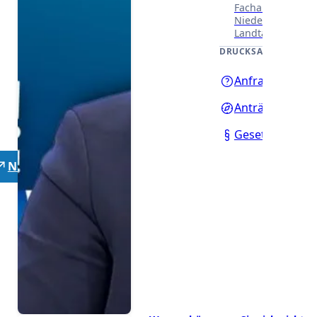
Fachausschüssen
Niedersächsisch
Landtages.
DRUCKSACHEN
Anfragen
Anträge
Gesetzentwürf
Neutrale Lehrer