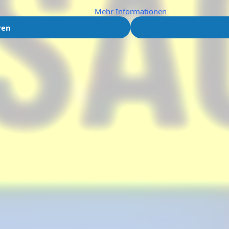
Mehr Informationen
ren