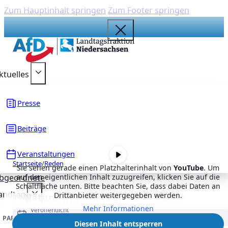
Zum Hauptinhalt springen
Zum Footer springen
{acf_social_media_plattform}
{acf_social_media_plattform}
{acf_social_media_plattform}
{acf_social_media_plattform}
{acf_social_media_plattform}
ktuelles
Presse
Beiträge
Veranstaltungen
Startseite
/
Reden
Sie sehen gerade einen Platzhalterinhalt von
YouTube
. Um
bgeordnete
auf den eigentlichen Inhalt zuzugreifen, klicken Sie auf die
Schaltfläche unten. Bitte beachten Sie, dass dabei Daten an
andtag
Drittanbieter weitergegeben werden.
++ Naturschutz ohne grüne Brille! ++
Mehr Informationen
Veröffentlicht
5. Dezember 2023
PARLAMENTARISCHE ARBEIT
DRUCKSACHEN
Diesen Inhalt entsperren