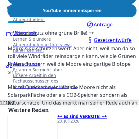
REDE
VON
Reden
Anfragen
YouTube immer entsperren
Alle Reden unserer
Details
Abgeordneten.
Anträge
Beschreibung
++ Naturschutz ohne grüne Brille! ++
Videothek
Lernen Sie unsere
Gesetzentwürfe
Abgeordneten in Interviews
Moore sind schützenswert. Aber nicht, weil man da so
näher kennen.
toll viele Windräder reinspargeln kann, wie die Grünen
finden. Sondern weil die Moore einzigartige Biotope
Ausschüsse
Erfahren Sie mehr über
sind.
unsere Arbeit in den
Fachausschüssen des
Niedersächsischen Landtages.
Marcel Queckemeyer liebt die Moore nicht als
Solarparkfläche oder als CO2-Speicher, sondern als
ontakt
Naturschätze. Und das merkt man seiner Rede auch an.
Weitere Reden
++ Es sind VERBOTE! ++
20. Juli 2026