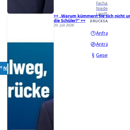
Fachausschüssen
Niedersächsisch
Landtages.
++ „Warum kümmern Sie sich nicht 
die Schüler?“ ++
DRUCKSACHEN
20. Juli 2026
Anfragen
Anträge
Gesetzentwürf
Neutrale Lehrer