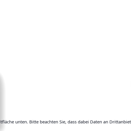
ltfläche unten. Bitte beachten Sie, dass dabei Daten an Drittanbie