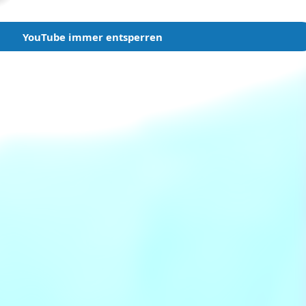
YouTube immer entsperren