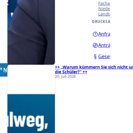
Fachausschüssen
Niedersächsisch
Landtages.
DRUCKSACHEN
Anfragen
Anträge
Gesetzentwürf
++ „Warum kümmern Sie sich nicht 
Neutrale Lehrer
die Schüler?“ ++
20. Juli 2026