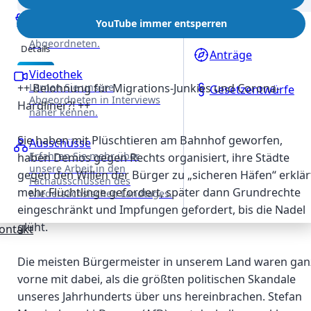
11. Februar 2025
REDE
Reden
Anfragen
YouTube immer entsperren
VON
Alle Reden unserer
Abgeordneten.
Details
Anträge
Videothek
Beschreibung
++ Belohnung für Migrations-Junkies und Corona-
Lernen Sie unsere
Gesetzentwürfe
Abgeordneten in Interviews
Hardliner?! ++
näher kennen.
Sie haben mit Plüschtieren am Bahnhof geworfen,
Ausschüsse
Erfahren Sie mehr über
haben Demos gegen Rechts organisiert, ihre Städte
unsere Arbeit in den
gegen den Willen der Bürger zu „sicheren Häfen“ erklär
Fachausschüssen des
mehr Flüchtlinge gefordert, später dann Grundrechte
Niedersächsischen Landtages.
eingeschränkt und Impfungen gefordert, bis die Nadel
glüht.
ontakt
Die meisten Bürgermeister in unserem Land waren gan
vorne mit dabei, als die größten politischen Skandale
unseres Jahrhunderts über uns hereinbrachen. Stefan