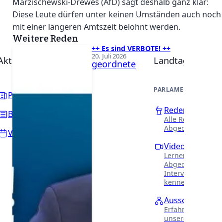
Marzischewski-Drewes (AfD) sagt deshalb ganz klar:
Diese Leute dürfen unter keinen Umständen auch noch
mit einer längeren Amtszeit belohnt werden.
Weitere Reden
++ Es sind VERBOTE! ++
20. Juli 2026
Aktuelles
Landtag
Abgeordnete
PARLAMENTARISCHE 
Presse
Reden
Beiträge
Alle Reden unser
Abgeordneten.
Veranstaltungen
Videothek
Lernen Sie unser
Abgeordneten in
Interviews näher
kennen.
Ausschüsse
Erfahren Sie meh
unsere Arbeit in