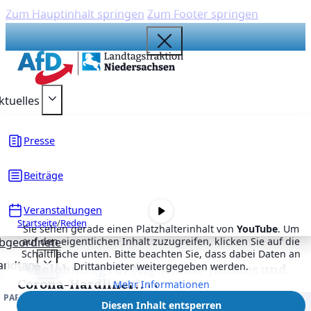
Zum Hauptinhalt springen
Zum Footer springen
{acf_social_media_plattform}
{acf_social_media_plattform}
{acf_social_media_plattform}
{acf_social_media_plattform}
{acf_social_media_plattform}
ktuelles
Presse
Beiträge
Veranstaltungen
Startseite
/
Reden
Sie sehen gerade einen Platzhalterinhalt von
YouTube
. Um
bgeordnete
auf den eigentlichen Inhalt zuzugreifen, klicken Sie auf die
Schaltfläche unten. Bitte beachten Sie, dass dabei Daten an
andtag
Drittanbieter weitergegeben werden.
++ Belohnung für Migrations-Junkies und
Corona-Hardliner?! ++
Mehr Informationen
PARLAMENTARISCHE ARBEIT
DRUCKSACHEN
Veröffentlicht
Diesen Inhalt entsperren