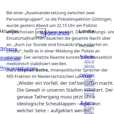
Bei einer „Auseinandersetzung zwischen zwei
Personengruppen“, so die Polizeiinspektion Göttingen,
wurde gestern Abend um 22.15 Uhr ein Polizist
Aktuelles
Landtag
angeschossen und schwer verletzt. Die Ermittlungs- un
Abgeordnete
Einsatzmaßnahmen dauerten die gesamte Nacht über
an. „Auch zur Stunde sind Einsatzkräfte weiterhin im
PARLAMENTARISCHE 
Presse
Einsatz“, heißt es in einer Meldung der Polizei an
Reden
morgen. Der verletzte Beamte konnte zwischenzeitlich
Beiträge
Alle Reden unser
medizinisch stabilisiert werden.
Abgeordneten.
Veranstaltungen
Dazu
Stephan Bothe,
innenpolitischer Sprecher der
Videothek
AfD-Fraktion im Niedersächsischen Landtag:
Lernen Sie unser
„Wieder ein Vorfall, der tief betroffen macht.
Abgeordneten in
Interviews näher
Die Gewalt in unseren Städten eskaliert. Der
kennen.
genaue Tathergang muss jetzt ohne
Ausschüsse
ideologische Scheuklappen – egal, von
Erfahren Sie meh
welcher Seite – aufgeklärt werden.
unsere Arbeit in