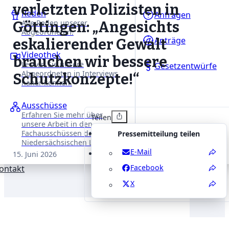
verletzten Polizisten in
Reden
Anfragen
Alle Reden unserer
Göttingen: „Angesichts
Abgeordneten.
Anträge
eskalierender Gewalt
Videothek
brauchen wir bessere
Lernen Sie unsere
Gesetzentwürfe
Abgeordneten in Interviews
Schutzkonzepte!“
näher kennen.
Ausschüsse
Erfahren Sie mehr über
Teilen
unsere Arbeit in den
Fachausschüssen des
Pressemitteilung teilen
Niedersächsischen Landtages.
E-Mail
15. Juni 2026
Facebook
ontakt
X