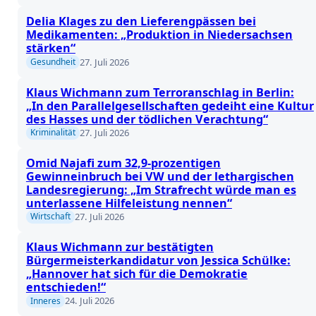
Delia Klages zu den Lieferengpässen bei
Medikamenten: „Produktion in Niedersachsen
stärken“
27. Juli 2026
Gesundheit
Klaus Wichmann zum Terroranschlag in Berlin:
„In den Parallelgesellschaften gedeiht eine Kultur
des Hasses und der tödlichen Verachtung“
27. Juli 2026
Kriminalität
Omid Najafi zum 32,9-prozentigen
Gewinneinbruch bei VW und der lethargischen
Landesregierung: „Im Strafrecht würde man es
unterlassene Hilfeleistung nennen“
27. Juli 2026
Wirtschaft
Klaus Wichmann zur bestätigten
Bürgermeisterkandidatur von Jessica Schülke:
„Hannover hat sich für die Demokratie
entschieden!“
24. Juli 2026
Inneres