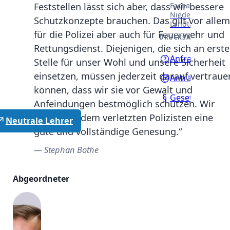
Fachausschüssen
Feststellen lässt sich aber, dass wir bessere
Niedersächsisch
Schutzkonzepte brauchen. Das gilt vor allem
Landtages.
für die Polizei aber auch für Feuerwehr und
DRUCKSACHEN
Rettungsdienst. Diejenigen, die sich an erste
Anfragen
Stelle für unser Wohl und unsere Sicherheit
einsetzen, müssen jederzeit darauf vertraue
Anträge
können, dass wir sie vor Gewalt und
Gesetzentwürf
Anfeindungen bestmöglich schützen. Wir
wünschen dem verletzten Polizisten eine
Neutrale Lehrer
gute und vollständige Genesung.“
Stephan Bothe
Abgeordneter