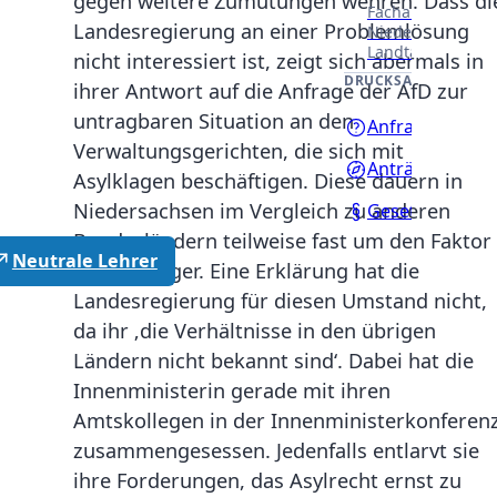
gegen weitere Zumutungen wehren. Dass di
Fachausschüssen
Landesregierung an einer Problemlösung
Niedersächsisch
Landtages.
nicht interessiert ist, zeigt sich abermals in
DRUCKSACHEN
ihrer Antwort auf die Anfrage der AfD zur
untragbaren Situation an den
Anfragen
Verwaltungsgerichten, die sich mit
Anträge
Asylklagen beschäftigen. Diese dauern in
Niedersachsen im Vergleich zu anderen
Gesetzentwürf
Bundesländern teilweise fast um den Faktor
Neutrale Lehrer
sieben länger. Eine Erklärung hat die
Landesregierung für diesen Umstand nicht,
da ihr ‚die Verhältnisse in den übrigen
Ländern nicht bekannt sind‘. Dabei hat die
Innenministerin gerade mit ihren
Amtskollegen in der Innenministerkonferen
zusammengesessen. Jedenfalls entlarvt sie
ihre Forderungen, das Asylrecht ernst zu