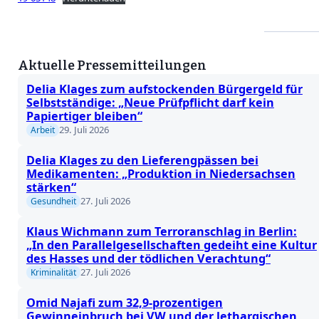
Aktuelle Pressemitteilungen
Delia Klages zum aufstockenden Bürgergeld für
Selbstständige: „Neue Prüfpflicht darf kein
Papiertiger bleiben“
29. Juli 2026
Arbeit
Delia Klages zu den Lieferengpässen bei
Medikamenten: „Produktion in Niedersachsen
stärken“
27. Juli 2026
Gesundheit
Klaus Wichmann zum Terroranschlag in Berlin:
„In den Parallelgesellschaften gedeiht eine Kultur
des Hasses und der tödlichen Verachtung“
27. Juli 2026
Kriminalität
Omid Najafi zum 32,9-prozentigen
Gewinneinbruch bei VW und der lethargischen