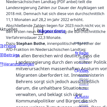
Niedersächsischen Landtag (PDF anbei) teilt die
Landesregierung Zahlen zur Dauer der Asylklagen seit
2018 mit. Demnach hat sich diese von durchschnittlich
11,1 Monaten auf 28,2 im Jahr 2022 erhöht.
Abschließende Zahlen liegen für 2023 noch nicht vor, in
Aktuelles
Landtag
Abgeordnete
den ersten neun Monaten betrug die durchschnittliche
Verfahrensdauer 22,3 Monate.
Dazu
Stephan Bothe
, innenpolitischer Sprecher der
PARLAMENTARISCHE 
Presse
AfD-Fraktion im Niedersächsischen Landtag:
Reden
Beiträge
In allen Bereichen wird deutlich, dass die
Alle Reden unser
Landesregierung durch den von ihrer Politik
Abgeordneten.
Veranstaltungen
mitverursachten massenhaften Ansturm vo
Videothek
Migranten überfordert ist. Innenministerin
Lernen Sie unser
Abgeordneten in
Behrens sorgt sich jedoch ausschließlich
Interviews näher
darum, die unhaltbare Situation zu
kennen.
verwalten, und beklagt sich über
Ausschüsse
Kommunalpolitiker und Bürger, die sich
Erfahren Sie meh
unsere Arbeit in