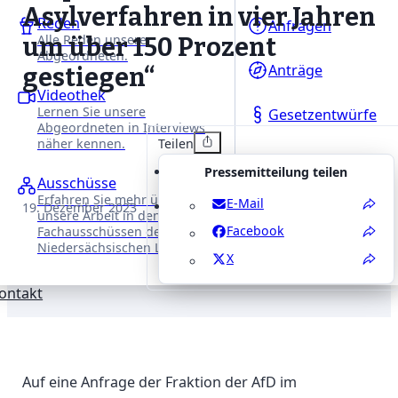
Asylverfahren in vier Jahren
Reden
Anfragen
Alle Reden unserer
um über 150 Prozent
Abgeordneten.
Anträge
gestiegen“
Videothek
Lernen Sie unsere
Gesetzentwürfe
Abgeordneten in Interviews
Teilen
näher kennen.
Pressemitteilung teilen
Ausschüsse
Erfahren Sie mehr über
E-Mail
19. Dezember 2023
unsere Arbeit in den
Facebook
Fachausschüssen des
Niedersächsischen Landtages.
X
ontakt
Auf eine Anfrage der Fraktion der AfD im