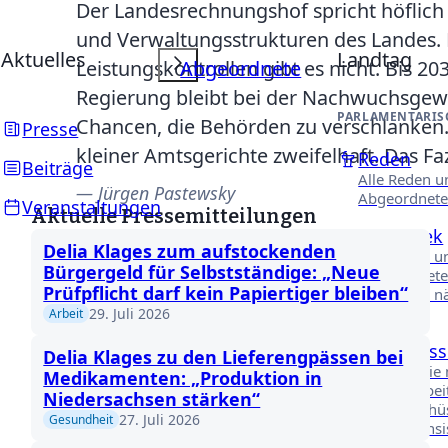
Der Landesrechnungshof spricht höflic
und Verwaltungsstrukturen des Landes.
Aktuelles
Landtag
Leistungskontrollen gibt es nicht. Bis 2
Abgeordnete
Regierung bleibt bei der Nachwuchsgewin
PARLAMENTARIS
Chancen, die Behörden zu verschlanken. 
Presse
kleiner Amtsgerichte zweifelhaft. Das F
Reden
Beiträge
Alle Reden u
Jürgen Pastewsky
Abgeordnete
Veranstaltungen
Aktuelle Pressemitteilungen
Videothek
Delia Klages zum aufstockenden
Lernen Sie u
Bürgergeld für Selbstständige: „Neue
Abgeordnete
Prüfpflicht darf kein Papiertiger bleiben“
Interviews n
kennen.
29. Juli 2026
Arbeit
Ausschüss
Delia Klages zu den Lieferengpässen bei
Erfahren Sie
Medikamenten: „Produktion in
unsere Arbei
Niedersachsen stärken“
Fachausschü
27. Juli 2026
Gesundheit
Niedersächs
Landtages.