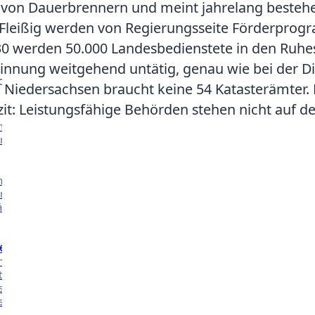
h von Dauerbrennern und meint jahrelang besteh
 Fleißig werden von Regierungsseite Förderprog
030 werden 50.000 Landesbedienstete in den Ruhes
Kontakt
nung weitgehend untätig, genau wie bei der Digi
CHE ARBEIT
Niedersachsen braucht keine 54 Katasterämter. Eb
azit: Leistungsfähige Behörden stehen nicht auf 
nserer
n.
nsere
n in
äher
e
 mehr über
t in den
ssen des
ischen