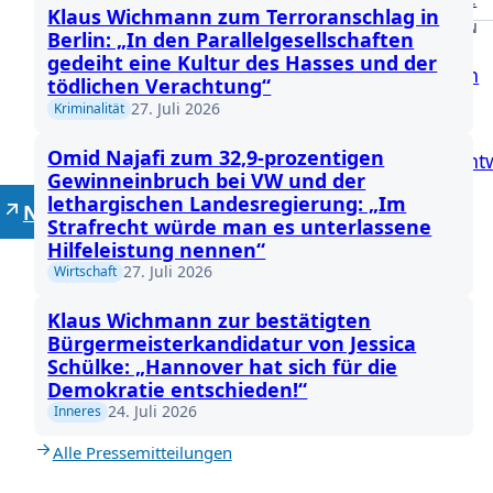
Klaus Wichmann zum Terroranschlag in
DRUCKSACHEN
Berlin: „In den Parallelgesellschaften
gedeiht eine Kultur des Hasses und der
Anfragen
tödlichen Verachtung“
27. Juli 2026
Kriminalität
Anträge
Omid Najafi zum 32,9-prozentigen
Gesetzent
Gewinneinbruch bei VW und der
lethargischen Landesregierung: „Im
Neutrale Lehrer
Strafrecht würde man es unterlassene
Hilfeleistung nennen“
27. Juli 2026
Wirtschaft
Klaus Wichmann zur bestätigten
Bürgermeisterkandidatur von Jessica
Schülke: „Hannover hat sich für die
Demokratie entschieden!“
24. Juli 2026
Inneres
Alle Pressemitteilungen