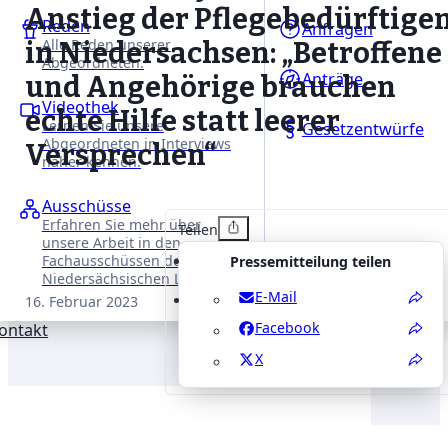
Anstieg der Pflegebedürftige
Reden
Anfragen
Alle Reden unserer
in Niedersachsen: „Betroffene
Abgeordneten.
Anträge
und Angehörige brauchen
Videothek
echte Hilfe statt leerer
Lernen Sie unsere
Gesetzentwürfe
Abgeordneten in Interviews
Versprechen“
näher kennen.
Ausschüsse
Erfahren Sie mehr über
Teilen
unsere Arbeit in den
Fachausschüssen des
Pressemitteilung teilen
Niedersächsischen Landtages.
E-Mail
16. Februar 2023
Facebook
ontakt
X