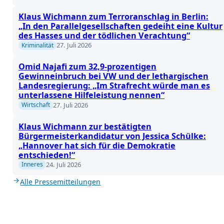
Klaus Wichmann zum Terroranschlag in Berlin:
„In den Parallelgesellschaften gedeiht eine Kultur
des Hasses und der tödlichen Verachtung“
27. Juli 2026
Kriminalität
Omid Najafi zum 32,9-prozentigen
Gewinneinbruch bei VW und der lethargischen
Landesregierung: „Im Strafrecht würde man es
unterlassene Hilfeleistung nennen“
27. Juli 2026
Wirtschaft
Klaus Wichmann zur bestätigten
Bürgermeisterkandidatur von Jessica Schülke:
„Hannover hat sich für die Demokratie
entschieden!“
24. Juli 2026
Inneres
Alle Pressemitteilungen