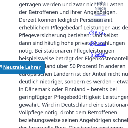
Fachausschüssen
getragen werden und zwar nicht zu Lasten
Niedersächsisch
der Betroffenen und ihrer Angehörigen.
Landtages.
Derzeit können lediglich Personen mit
DRUCKSACHEN
erheblichem Pflegebedarf Leistungen aus de
Anfragen
Pflegeversicherung beziehen. Und selbst
dann sind häufig hohe private Zuzahlungen
Anträge
nötig. Bei stationären Pflegeleistungen
Gesetzentwürf
beispielsweise beträgt der Eigenkostenantei
in Deutschland über 50 Prozent! In anderen
Neutrale Lehrer
europäischen Ländern ist der Anteil nicht nu
deutlich niedriger, sondern es werden – etw
in Dänemark oder Finnland – bereits bei
geringfügiger Pflegebedürftigkeit Leistunge
gewährt. Wird in Deutschland eine stationär
Vollpflege nötig, droht dem Betroffenen
beziehungsweise seinen Angehörigen schnel
der finanzielle Ruin. Gleichzeitig verdienen