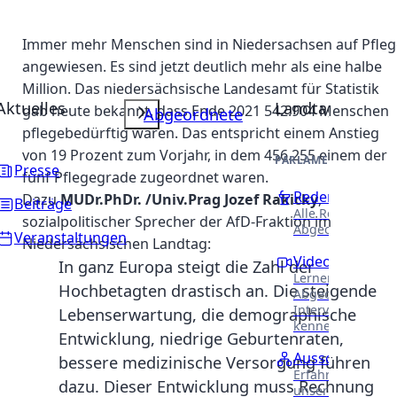
Immer mehr Menschen sind in Niedersachsen auf Pfleg
angewiesen. Es sind jetzt deutlich mehr als eine halbe
Million. Das niedersächsische Landesamt für Statistik
Aktuelles
Landtag
gab heute bekannt, dass Ende 2021 542.904 Menschen
Abgeordnete
pflegebedürftig waren. Das entspricht einem Anstieg
von 19 Prozent zum Vorjahr, in dem 456.255 einem der
PARLAMENTARISCHE 
Presse
fünf Pflegegrade zugeordnet waren.
Reden
Dazu
MUDr.PhDr. /Univ.Prag Jozef Rakicky
,
Beiträge
Alle Reden unser
sozialpolitischer Sprecher der AfD-Fraktion im
Abgeordneten.
Veranstaltungen
Niedersächsischen Landtag:
Videothek
In ganz Europa steigt die Zahl der
Lernen Sie unser
Hochbetagten drastisch an. Die steigende
Abgeordneten in
Interviews näher
Lebenserwartung, die demographische
kennen.
Entwicklung, niedrige Geburtenraten,
Ausschüsse
bessere medizinische Versorgung führen
Erfahren Sie meh
dazu. Dieser Entwicklung muss Rechnung
unsere Arbeit in