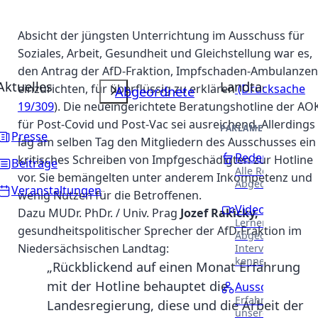
Absicht der jüngsten Unterrichtung im Ausschuss für
Soziales, Arbeit, Gesundheit und Gleichstellung war es,
den Antrag der AfD-Fraktion, Impfschaden-Ambulanzen
Aktuelles
Landtag
einzurichten, für überflüssig zu erklären
(Drucksache
Abgeordnete
19/309
). Die neueingerichtete Beratungshotline der AO
für Post-Covid und Post-Vac sei ausreichend. Allerdings
PARLAMENTARISCHE 
Presse
lag am selben Tag den Mitgliedern des Ausschusses ein
Reden
kritisches Schreiben von Impfgeschädigten zur Hotline
Beiträge
Alle Reden unser
vor. Sie bemängelten unter anderem Inkompetenz und
Abgeordneten.
Veranstaltungen
wenig Nutzen für die Betroffenen.
Videothek
Dazu MUDr. PhDr. / Univ. Prag
Jozef Rakicky,
Lernen Sie unser
gesundheitspolitischer Sprecher der AfD-Fraktion im
Abgeordneten in
Niedersächsischen Landtag:
Interviews näher
kennen.
„Rückblickend auf einen Monat Erfahrung
mit der Hotline behauptet die
Ausschüsse
Erfahren Sie meh
Landesregierung, diese und die Arbeit der
unsere Arbeit in