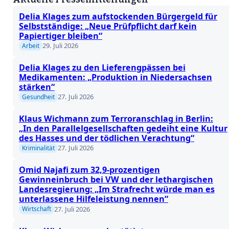
Delia Klages zum aufstockenden Bürgergeld für
Selbstständige: „Neue Prüfpflicht darf kein
Papiertiger bleiben“
29. Juli 2026
Arbeit
Delia Klages zu den Lieferengpässen bei
Medikamenten: „Produktion in Niedersachsen
stärken“
27. Juli 2026
Gesundheit
Klaus Wichmann zum Terroranschlag in Berlin:
„In den Parallelgesellschaften gedeiht eine Kultur
des Hasses und der tödlichen Verachtung“
27. Juli 2026
Kriminalität
Omid Najafi zum 32,9-prozentigen
Gewinneinbruch bei VW und der lethargischen
Landesregierung: „Im Strafrecht würde man es
unterlassene Hilfeleistung nennen“
27. Juli 2026
Wirtschaft