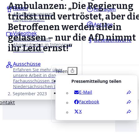
Ambulanzen: „Die Regierung
Reden
Anfragen
Alle Reden unserer
trickst und vertröstet, aber di
Abgeordneten.
Anträge
Betroffenen werden allein
Videothek
gelassen – nur die AfD nimmt
Lernen Sie unsere
Gesetzentwürfe
Abgeordneten in Interviews
ihr Leid ernst!“
näher kennen.
Ausschüsse
Erfahren Sie mehr über
Teilen
unsere Arbeit in den
Fachausschüssen des
Pressemitteilung teilen
Niedersächsischen Landtages.
E-Mail
2. September 2023
Facebook
ontakt
X