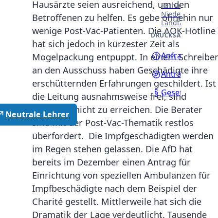
Hausärzte seien ausreichend, um den
Fachausschüssen
Niedersächsisch
Betroffenen zu helfen. Es gebe ohnehin nur
Landtages.
wenige Post-Vac-Patienten. Die AOK-Hotline
DRUCKSACHEN
hat sich jedoch in kürzester Zeit als
Anfragen
Mogelpackung entpuppt. In einem Schreibe
an den Ausschuss haben Geschädigte ihre
Anträge
erschütternden Erfahrungen geschildert. Ist
Gesetzentwürf
die Leitung ausnahmsweise frei, sind
Fachleute nicht zu erreichen. Die Berater
Neutrale Lehrer
sind mit der Post-Vac-Thematik restlos
überfordert. Die Impfgeschädigten werden
im Regen stehen gelassen. Die AfD hat
bereits im Dezember einen Antrag für
Einrichtung von speziellen Ambulanzen für
Impfbeschädigte nach dem Beispiel der
Charité gestellt. Mittlerweile hat sich die
Dramatik der Lage verdeutlicht. Tausende