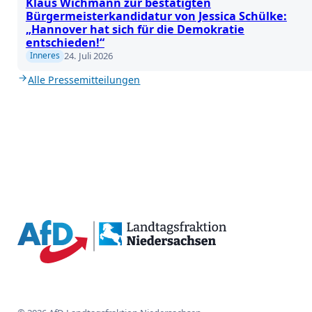
Klaus Wichmann zur bestätigten
Bürgermeisterkandidatur von Jessica Schülke:
„Hannover hat sich für die Demokratie
entschieden!“
24. Juli 2026
Inneres
Alle Pressemitteilungen
{acf_social_media_plattform}
{acf_social_media_plattform}
{acf_social_media_plattform}
{acf_social_media_plattform}
{acf_social_media_plattform}