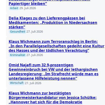
Papiertiger bleiben“
29. Juli 2026
Arbeit
Delia Klages zu den Lieferengpässen bei
Medikamenten: „Produktion in Niedersachsen
stärken“
27. Juli 2026
Gesundheit
Klaus Wichmann zum Terroranschlag in Berlin:
„In den Parallelgesellschaften gedeiht eine Kultur
des Hasses und der tödlichen Verachtung“
27. Juli 2026
Kriminalität
Omid Najafi zum 32,9-prozentigen
Gewinneinbruch bei VW und der lethargischen
Landesregierung: „Im Strafrecht würde man es
unterlassene Hilfeleistung nennen“
27. Juli 2026
Wirtschaft
Klaus Wichmann zur bestätigten
Bürgermeisterkandidatur von Jessica Schülke:
„Hannover hat sich für die Demokratie