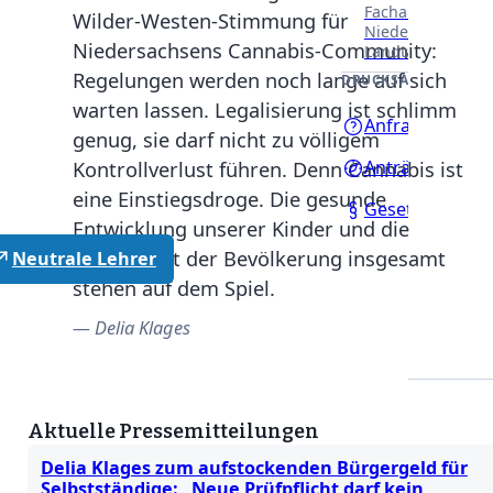
Fachausschüssen
Wilder-Westen-Stimmung für
Niedersächsisch
Niedersachsens Cannabis-Community:
Landtages.
Regelungen werden noch lange auf sich
DRUCKSACHEN
warten lassen. Legalisierung ist schlimm
Anfragen
genug, sie darf nicht zu völligem
Anträge
Kontrollverlust führen. Denn Cannabis ist
eine Einstiegsdroge. Die gesunde
Gesetzentwürf
Entwicklung unserer Kinder und die
Gesundheit der Bevölkerung insgesamt
Neutrale Lehrer
stehen auf dem Spiel.
Delia Klages
Aktuelle Pressemitteilungen
Delia Klages zum aufstockenden Bürgergeld für
Selbstständige: „Neue Prüfpflicht darf kein