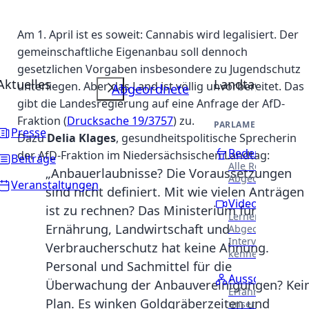
Am 1. April ist es soweit: Cannabis wird legalisiert. Der
gemeinschaftliche Eigenanbau soll dennoch
gesetzlichen Vorgaben insbesondere zu Jugendschutz
Aktuelles
Landtag
unterliegen. Aber das Land ist völlig unvorbereitet. Das
Abgeordnete
gibt die Landesregierung auf eine Anfrage der AfD-
Fraktion (
Drucksache 19/3757
) zu.
PARLAMENTARISCHE 
Presse
Dazu
Delia Klages
, gesundheitspolitische Sprecherin
Reden
der AfD-Fraktion im Niedersächsischen Landtag:
Beiträge
Alle Reden unser
„Anbauerlaubnisse? Die Voraussetzungen
Abgeordneten.
Veranstaltungen
sind nicht definiert. Mit wie vielen Anträgen
Videothek
ist zu rechnen? Das Ministerium für
Lernen Sie unser
Ernährung, Landwirtschaft und
Abgeordneten in
Interviews näher
Verbraucherschutz hat keine Ahnung.
kennen.
Personal und Sachmittel für die
Ausschüsse
Überwachung der Anbauvereinigungen? Kei
Erfahren Sie meh
Plan. Es winken Goldgräberzeiten und
unsere Arbeit in