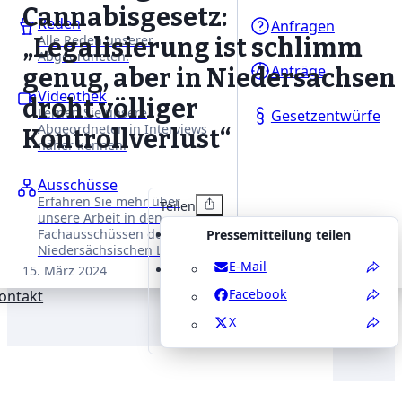
Cannabisgesetz:
Reden
Anfragen
Alle Reden unserer
„Legalisierung ist schlimm
Abgeordneten.
Anträge
genug, aber in Niedersachsen
Videothek
droht völliger
Lernen Sie unsere
Gesetzentwürfe
Abgeordneten in Interviews
Kontrollverlust“
näher kennen.
Ausschüsse
Erfahren Sie mehr über
Teilen
unsere Arbeit in den
Fachausschüssen des
Pressemitteilung teilen
Niedersächsischen Landtages.
E-Mail
15. März 2024
Facebook
ontakt
X