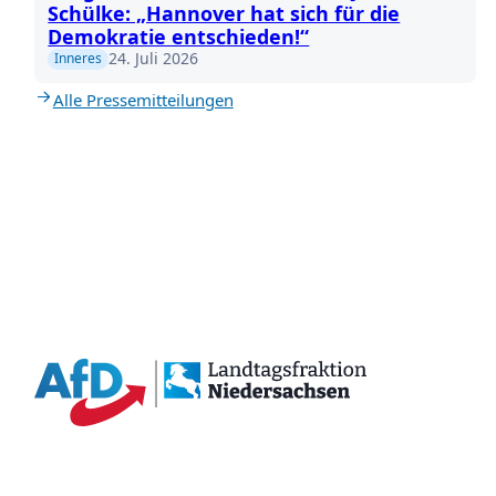
Schülke: „Hannover hat sich für die
Demokratie entschieden!“
24. Juli 2026
Inneres
Alle Pressemitteilungen
{acf_social_media_plattform}
{acf_social_media_plattform}
{acf_social_media_plattform}
{acf_social_media_plattform}
{acf_social_media_plattform}