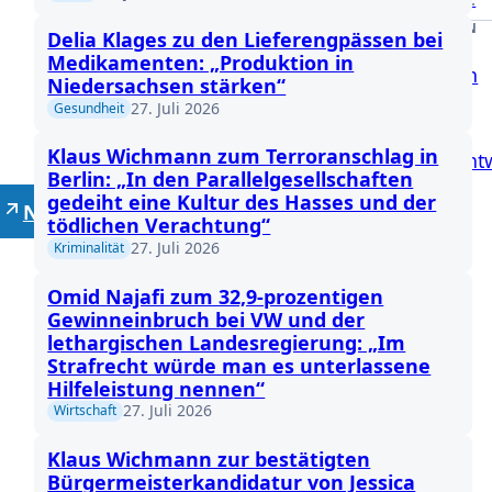
DRUCKSACHEN
Delia Klages zu den Lieferengpässen bei
Medikamenten: „Produktion in
Anfragen
Niedersachsen stärken“
27. Juli 2026
Gesundheit
Anträge
Klaus Wichmann zum Terroranschlag in
Gesetzent
Berlin: „In den Parallelgesellschaften
gedeiht eine Kultur des Hasses und der
Neutrale Lehrer
tödlichen Verachtung“
27. Juli 2026
Kriminalität
Omid Najafi zum 32,9-prozentigen
Gewinneinbruch bei VW und der
lethargischen Landesregierung: „Im
Strafrecht würde man es unterlassene
Hilfeleistung nennen“
27. Juli 2026
Wirtschaft
Klaus Wichmann zur bestätigten
Bürgermeisterkandidatur von Jessica