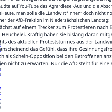
taudte auf You-Tube das Agrardiesel-Aus und die Absc
leHeute, man solle die „Landwirt*innen“ doch nicht no
Kontakt
cher der AfD-Fraktion im Niedersächsischen Landtag:
st auf einem Trecker zum Protestieren nach Berli
CHE ARBEIT
 Heuchelei. Kräftig haben sie bislang daran mit
ts des aktuellen Proteststurmes aus der Landwirt
nserer
 anscheinend das Gefühl, dass ihre Gesinnungs
n.
ich als Schein-Opposition bei den Betroffenen an
n nicht zu erwarten. Nur die AfD steht für eine eh
nsere
n in
äher
e
 mehr über
t in den
ssen des
ischen