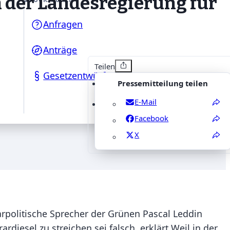
 der Landesregierung für
Anfragen
Anträge
Teilen
Gesetzentwürfe
Pressemitteilung teilen
E-Mail
Facebook
X
arpolitische Sprecher der Grünen Pascal Leddin
iesel zu streichen sei falsch, erklärt Weil in der