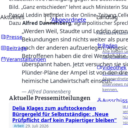
Bild. „Ganz entschieden“ lehnt auch Ministerin S
Pascal Leddin befindet in der Online-Zeitung Cel
Aktuelles
Landtag
Abgeordnete
Dazu
Alfred Dannenberg
, agrarpolitischer Spre
„Werden Weil, Staudte und Leddin demnäch
PARLAMENTARIS
Presse
Bekundungen sind nichts weiter als pure
Reden
nach der anderen aufzuerlegen. Angesich
Beiträge
Alle Reden u
Betroffenen haben die drei Wendehälse
Abgeordnete
Veranstaltungen
überspannt haben. Jetzt versuchen sie s
Videothek
Plünder-Pläne der Ampel ist von den dreie
Lernen Sie u
Abgeordnete
heimische Landwirtschaft einsetzt.“
Interviews n
kennen.
Alfred Dannenberg
Aktuelle Pressemitteilungen
Ausschüss
Erfahren Sie
Delia Klages zum aufstockenden
unsere Arbei
Bürgergeld für Selbstständige: „Neue
Fachausschü
Prüfpflicht darf kein Papiertiger bleiben“
Niedersächs
29. Juli 2026
Arbeit
Landtages.