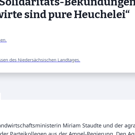
 Solidaritäts-Bekundungen
irte sind pure Heuchelei“
nen.
ssen des Niedersächsischen Landtages.
andwirtschaftsministerin Miriam Staudte und der agr
r Parteikollegen aus der Ampel-Regierung. Den Agrard