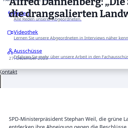
Alfred Dannenberg: „Die
die drangsalierten Landw
Reden
Alle Reden unserer Abgeordneten.
Videothek
Lernen Sie unsere Abgeordneten in Interviews näher ken
Ausschüsse
Erfahren Sie mehr über unsere Arbeit in den Fachausschü
27. Dezember 2023
Kontakt
SPD-Ministerpräsident Stephan Weil, die grüne L
entdecken ihre Abneigung gegen die Beschlüsse de