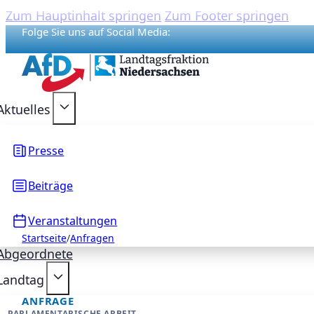
Zum Hauptinhalt springen
Zum Footer springen
Folge Sie uns auf Social Media:
{acf_social_media_plattform}
{acf_social_media_plattform}
{acf_social_media_plattform}
{acf_social_media_plattform}
{acf_social_media_plattform}
Aktuelles
Presse
Beiträge
Veranstaltungen
Startseite
/
Anfragen
Abgeordnete
Landtag
ANFRAGE
PARLAMENTARISCHE ARBEIT