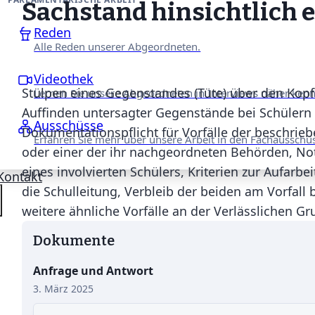
Sachstand hinsichtlich e
Reden
Alle Reden unserer Abgeordneten.
Videothek
Stülpen eines Gegenstandes (Tüte) über den Kopf
Lernen Sie unsere Abgeordneten in Interviews näher ken
Auffinden untersagter Gegenstände bei Schülern 
Ausschüsse
Dokumentationspflicht für Vorfälle der beschri
Erfahren Sie mehr über unsere Arbeit in den Fachausschü
oder einer der ihr nachgeordneten Behörden, No
eines involvierten Schülers, Kriterien zur Aufarb
Kontakt
die Schulleitung, Verbleib der beiden am Vorfall 
weitere ähnliche Vorfälle an der Verlässlichen G
Dokumente
Anfrage und Antwort
3. März 2025