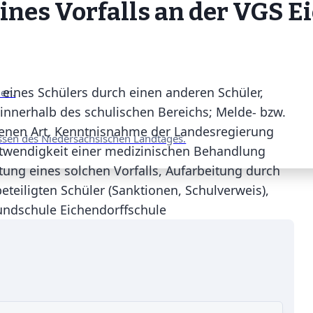
ines Vorfalls an der VGS E
 eines Schülers durch einen anderen Schüler,
nen.
innerhalb des schulischen Bereichs; Melde- bzw.
ebenen Art, Kenntnisnahme der Landesregierung
ssen des Niedersächsischen Landtages.
twendigkeit einer medizinischen Behandlung
eitung eines solchen Vorfalls, Aufarbeitung durch
beteiligten Schüler (Sanktionen, Schulverweis),
rundschule Eichendorffschule