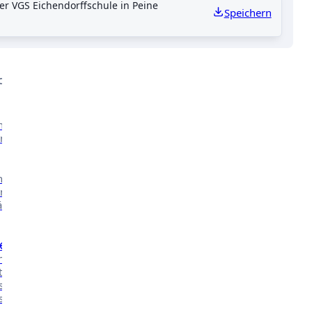
der VGS Eichendorffschule in Peine
Speichern
Kontakt
CHE ARBEIT
nserer
n.
nsere
n in
äher
e
 mehr über
t in den
ssen des
ischen