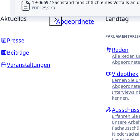
19-06692 Sachstand hinsichtlich eines Vorfalls an 
PDF
125,9 KB
Aktuelles
Landtag
Abgeordnete
PARLAMENTARIS
Presse
Reden
Beiträge
Alle Reden u
Abgeordnete
Veranstaltungen
Videothek
Lernen Sie u
Abgeordnete
Interviews n
kennen.
Ausschüss
Erfahren Sie
unsere Arbei
Fachausschü
Niedersächs
Landtages.