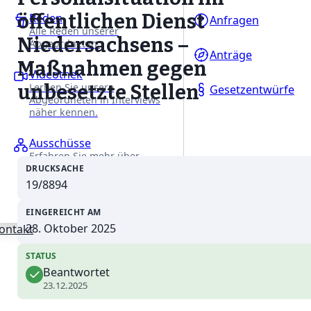
öffentlichen Dienst
Reden
Anfragen
Alle Reden unserer
Niedersachsens –
Abgeordneten.
Anträge
Maßnahmen gegen
Videothek
unbesetzte Stellen
Lernen Sie unsere
Gesetzentwürfe
Abgeordneten in Interviews
näher kennen.
Ausschüsse
Erfahren Sie mehr über
unsere Arbeit in den
DRUCKSACHE
Fachausschüssen des
19/8894
Niedersächsischen Landtages.
EINGEREICHT AM
28. Oktober 2025
ontakt
STATUS
Beantwortet
23.12.2025