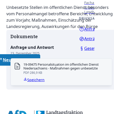
Fachausschüssen
Unbesetzte Stellen im öffentlichen Dienst, besonders
Niedersächsisch
Landtages.
vom Personalmangel betroffene Bereiche, Entwicklung
DRUCKSACHEN
zum Vorjahr, Maßnahmen, Einschätzung der
Landesregierung, Auswirkungen für den Bürge
Anfragen
Dokumente
Anträge
Anfrage und Antwort
Gesetzentwürf
23. Dezember 2025
Neutrale Lehrer
19-09475 Personalsituation im öffentlichen Dienst
Niedersachsens - Maßnahmen gegen unbesetzte
PDF
286,9 KB
Speichern