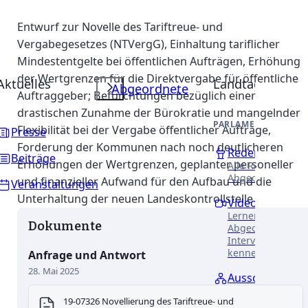
Entwurf zur Novelle des Tariftreue- und
Vergabegesetzes (NTVergG), Einhaltung tariflicher
Mindestentgelte bei öffentlichen Aufträgen, Erhöhung
der Wertgrenzen für die Direktvergabe für öffentliche
Aktuelles
Landtag
Abgeordnete
Auftraggeber; Befürchtungen bezüglich einer
drastischen Zunahme der Bürokratie und mangelnder
PARLAMENTARISCHE 
Flexibilität bei der Vergabe öffentlicher Aufträge,
Presse
Forderung der Kommunen nach noch deutlicheren
Reden
Beiträge
Erhöhungen der Wertgrenzen, geplanter personeller
Alle Reden unser
Abgeordneten.
und finanzieller Aufwand für den Aufbau und die
Veranstaltungen
Unterhaltung der neuen Landeskontrollstelle
Videothek
Lernen Sie unser
Dokumente
Abgeordneten in
Interviews näher
kennen.
Anfrage und Antwort
28. Mai 2025
Ausschüsse
Erfahren Sie meh
19-07326 Novellierung des Tariftreue- und
unsere Arbeit in