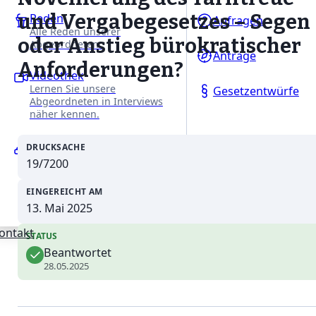
und Vergabegesetzes – Segen
Reden
Anfragen
Alle Reden unserer
oder Anstieg bürokratischer
Abgeordneten.
Anträge
Anforderungen?
Videothek
Lernen Sie unsere
Gesetzentwürfe
Abgeordneten in Interviews
näher kennen.
Ausschüsse
DRUCKSACHE
Erfahren Sie mehr über
19/7200
unsere Arbeit in den
Fachausschüssen des
EINGEREICHT AM
Niedersächsischen Landtages.
13. Mai 2025
ontakt
STATUS
Beantwortet
28.05.2025