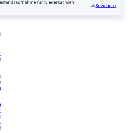
 Bestandsaufnahme für Niedersachsen
Speichern
Kontakt
CHE ARBEIT
nserer
n.
nsere
n in
äher
e
 mehr über
t in den
ssen des
ischen