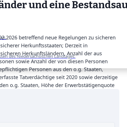
länder und eine Bestandsa
02.2026 betreffend neue Regelungen zu sicheren
nen.
 sicherer Herkunftsstaaten; Derzeit in
sicheren Herkunftsländern, Anzahl der aus
ssen des Niedersächsischen Landtages.
ersonen sowie Anzahl der von diesen Personen
sepflichtigen Personen aus den o.g. Staaten,
rfasste Tatverdächtige seit 2020 sowie derzeitige
den o.g. Staaten, Höhe der Erwerbstätigenquote