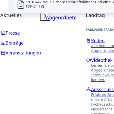
19-10442 Neue sichere Herkunftsländer und eine
PDF
131,9 KB
Aktuelles
Landtag
Abgeordnete
PARLAMENTARIS
Presse
Reden
Beiträge
Alle Reden u
Abgeordnete
Veranstaltungen
Videothek
Lernen Sie u
Abgeordnete
Interviews n
kennen.
Ausschüss
Erfahren Sie
unsere Arbei
Fachausschü
Niedersächs
Landtages.