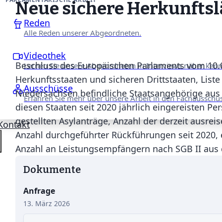
Neue sichere Herkunfts
Reden
Alle Reden unserer Abgeordneten.
Videothek
Beschluss des Europäischen Parlaments vom 10.
Lernen Sie unsere Abgeordneten in Interviews näher ken
Herkunftsstaaten und sicheren Drittstaaten, Liste
Ausschüsse
Niedersachsen befindliche Staatsangehörige aus 
Erfahren Sie mehr über unsere Arbeit in den Fachausschü
diesen Staaten seit 2020 jährlich eingereisten P
gestellten Asylanträge, Anzahl der derzeit ausrei
Kontakt
Anzahl durchgeführter Rückführungen seit 2020, e
Anzahl an Leistungsempfängern nach SGB II aus 
Dokumente
Anfrage
13. März 2026