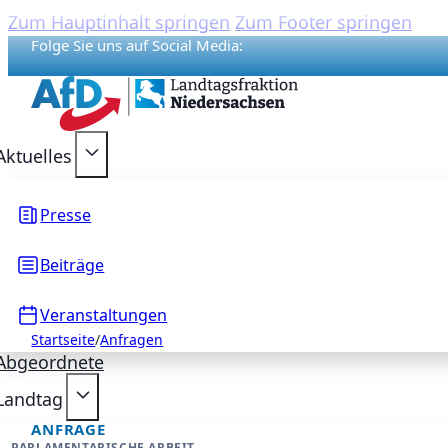
Zum Hauptinhalt springen
Zum Footer springen
Folge Sie uns auf Social Media:
{acf_social_media_plattform}
{acf_social_media_plattform}
{acf_social_media_plattform}
{acf_social_media_plattform}
{acf_social_media_plattform}
Aktuelles
Presse
Beiträge
Veranstaltungen
Startseite
/
Anfragen
Abgeordnete
Landtag
ANFRAGE
PARLAMENTARISCHE ARBEIT