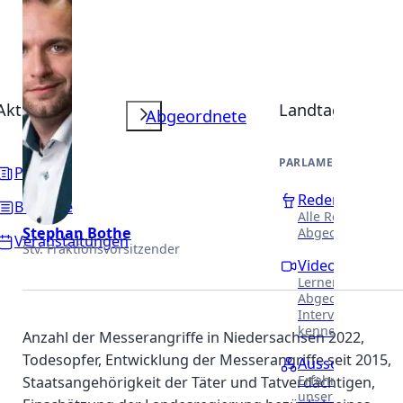
Aktuelles
Landtag
Abgeordnete
PARLAMENTARISCHE 
Presse
Reden
Beiträge
Alle Reden unser
Stephan Bothe
Abgeordneten.
Veranstaltungen
Stv. Fraktionsvorsitzender
Videothek
Lernen Sie unser
Abgeordneten in
Interviews näher
kennen.
Anzahl der Messerangriffe in Niedersachsen 2022,
Todesopfer, Entwicklung der Messerangriffe seit 2015,
Ausschüsse
Erfahren Sie meh
Staatsangehörigkeit der Täter und Tatverdächtigen,
unsere Arbeit in