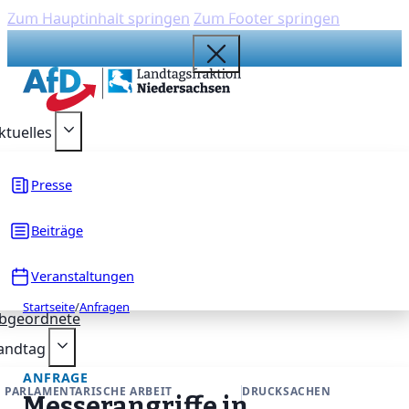
Zum Hauptinhalt springen
Zum Footer springen
{acf_social_media_plattform}
{acf_social_media_plattform}
{acf_social_media_plattform}
{acf_social_media_plattform}
{acf_social_media_plattform}
ktuelles
Presse
Beiträge
Veranstaltungen
Startseite
/
Anfragen
bgeordnete
andtag
ANFRAGE
PARLAMENTARISCHE ARBEIT
DRUCKSACHEN
Messerangriffe in