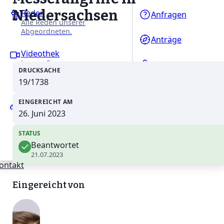
Niedersachsen
Reden
Anfragen
Alle Reden unserer
Abgeordneten.
Anträge
Videothek
Lernen Sie unsere
Gesetzentwürfe
DRUCKSACHE
Abgeordneten in Interviews
näher kennen.
19/1738
EINGEREICHT AM
Ausschüsse
Erfahren Sie mehr über
26. Juni 2023
unsere Arbeit in den
Fachausschüssen des
STATUS
Niedersächsischen Landtages.
Beantwortet
21.07.2023
ontakt
Eingereicht von