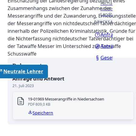
Einschätzung der Landesregierung bezüglich eines
Fachausschüssen
Zusammenhangs zwischen der Zunahme der
Niedersächsisch
Landtages.
Messerangriffe und der Zuwanderung, Erhebungsstelle
DRUCKSACHEN
der Messerangriffe von nichtdeutschen Tatverdächtige
innerhalb der Polizeilichen Kriminalstatistik, Gründe für
Anfragen
die Nichterfassung nichtdeutscher Tatverdächtiger bei
der Tatwaffe Messer im Unterschied zur Tatwaffe
Anträge
Schusswaffe
Gesetzentwürf
Dokumente
Neutrale Lehrer
Anfrage und Antwort
21. Juli 2023
19-01969 Messerangriffe in Niedersachsen
PDF
809,0 KB
Speichern