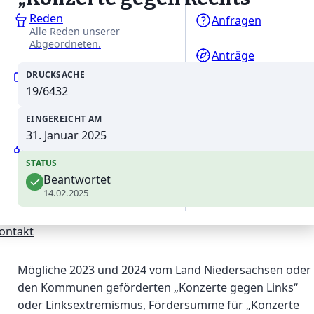
Reden
Anfragen
Alle Reden unserer
Abgeordneten.
Anträge
Videothek
DRUCKSACHE
Lernen Sie unsere
Gesetzentwürfe
19/6432
Abgeordneten in Interviews
näher kennen.
EINGEREICHT AM
31. Januar 2025
Ausschüsse
Erfahren Sie mehr über
STATUS
unsere Arbeit in den
Beantwortet
Fachausschüssen des
14.02.2025
Niedersächsischen Landtages.
ontakt
Mögliche 2023 und 2024 vom Land Niedersachsen oder
den Kommunen geförderten „Konzerte gegen Links“
oder Linksextremismus, Fördersumme für „Konzerte