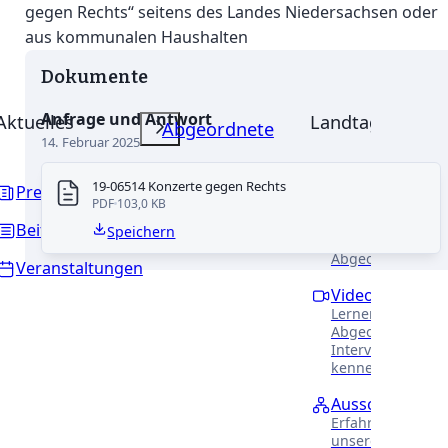
gegen Rechts“ seitens des Landes Niedersachsen oder
aus kommunalen Haushalten
Dokumente
Anfrage und Antwort
Aktuelles
Landtag
Abgeordnete
14. Februar 2025
PARLAMENTARISCHE 
19-06514 Konzerte gegen Rechts
Presse
PDF
103,0 KB
Reden
Beiträge
Speichern
Alle Reden unser
Abgeordneten.
Veranstaltungen
Videothek
Lernen Sie unser
Abgeordneten in
Interviews näher
kennen.
Ausschüsse
Erfahren Sie meh
unsere Arbeit in