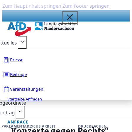
Zum Hauptinhalt springen
Zum Footer springen
{acf_social_media_plattform}
{acf_social_media_plattform}
{acf_social_media_plattform}
{acf_social_media_plattform}
{acf_social_media_plattform}
ktuelles
Presse
Beiträge
Veranstaltungen
Startseite
/
Anfragen
bgeordnete
andtag
ANFRAGE
PARLAMENTARISCHE ARBEIT
DRUCKSACHEN
„Konzerte gegen Rechts“