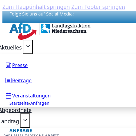
Zum Hauptinhalt springen
Zum Footer springen
Folge Sie uns auf Social Media:
{acf_social_media_plattform}
{acf_social_media_plattform}
{acf_social_media_plattform}
{acf_social_media_plattform}
{acf_social_media_plattform}
Aktuelles
Presse
Beiträge
Veranstaltungen
Startseite
/
Anfragen
Abgeordnete
Landtag
ANFRAGE
PARLAMENTARISCHE ARBEIT