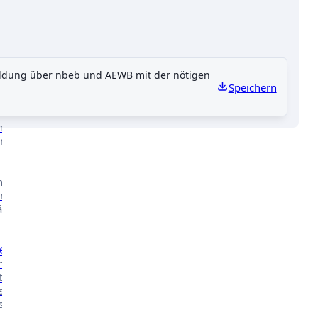
Kontakt
ildung über nbeb und AEWB mit der nötigen
CHE ARBEIT
Speichern
nserer
n.
nsere
n in
äher
e
 mehr über
t in den
ssen des
ischen