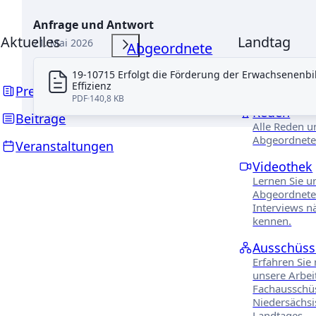
Anfrage und Antwort
Aktuelles
Landtag
21. Mai 2026
Abgeordnete
19-10715 Erfolgt die Förderung der Erwachsenenb
PARLAMENTARIS
Effizienz
Presse
PDF
140,8 KB
Reden
Beiträge
Alle Reden u
Abgeordnete
Veranstaltungen
Videothek
Lernen Sie u
Abgeordnete
Interviews n
kennen.
Ausschüss
Erfahren Sie
unsere Arbei
Fachausschü
Niedersächs
Landtages.