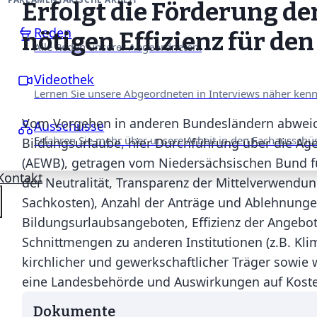
Erfolgt die Förderung d
Reden
nötigen Effizienz für de
Alle Reden unserer Abgeordneten.
Videothek
Lernen Sie unsere Abgeordneten in Interviews näher ken
Vom Vorgehen in anderen Bundesländern abwei
Ausschüsse
Erfahren Sie mehr über unsere Arbeit in den Fachausschü
Bildungsurlaube, hier Durchführung über die Ag
(AEWB), getragen vom Niedersächsischen Bund für
Kontakt
der Neutralität, Transparenz der Mittelverwendu
Sachkosten), Anzahl der Anträge und Ablehnung
Bildungsurlaubsangeboten, Effizienz der Angebot
Schnittmengen zu anderen Institutionen (z.B. Kl
kirchlicher und gewerkschaftlicher Träger sowie 
eine Landesbehörde und Auswirkungen auf Kosten
Dokumente