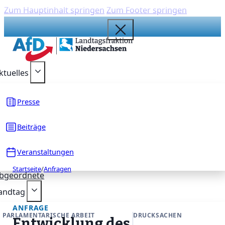
Zum Hauptinhalt springen
Zum Footer springen
{acf_social_media_plattform}
{acf_social_media_plattform}
{acf_social_media_plattform}
{acf_social_media_plattform}
{acf_social_media_plattform}
ktuelles
Presse
Beiträge
Veranstaltungen
Startseite
/
Anfragen
bgeordnete
andtag
ANFRAGE
PARLAMENTARISCHE ARBEIT
DRUCKSACHEN
Entwicklung des