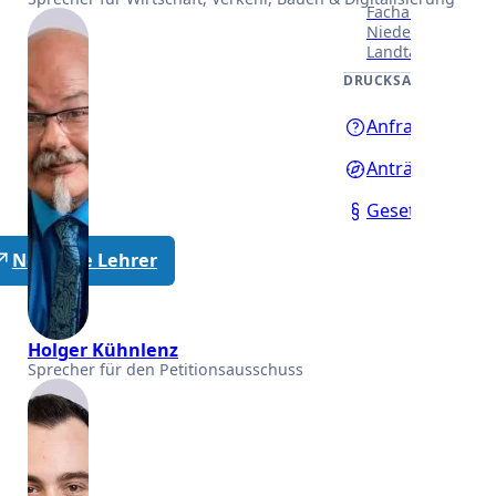
Fachausschüssen
Niedersächsisch
Landtages.
DRUCKSACHEN
Anfragen
Anträge
Gesetzentwürf
Neutrale Lehrer
Holger Kühnlenz
Sprecher für den Petitionsausschuss