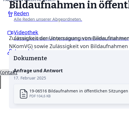
Bildaufnahmen in öffen
Reden
Alle Reden unserer Abgeordneten.
Videothek
Zulässigkeit der Untersagung von Bildaufnahmen 
Lernen Sie unsere Abgeordneten in Interviews näher ken
NKomVG) sowie Zulässigkeit von Bildaufnahmen v
Ausschüsse
Erfahren Sie mehr über unsere Arbeit in den Fachausschü
Dokumente
Anfrage und Antwort
Kontakt
17. Februar 2025
19-06516 Bildaufnahmen in öffentlichen Sitzunge
PDF
104,6 KB