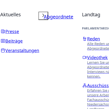
Aktuelles
Landtag
Abgeordnete
PARLAMENTARIS
Presse
Reden
Beiträge
Alle Reden u
Abgeordnete
Veranstaltungen
Videothek
Lernen Sie u
Abgeordnete
Interviews n
kennen.
Ausschüss
Erfahren Sie
unsere Arbei
Fachausschü
Niedersächs
Landtages.