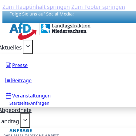
Zum Hauptinhalt springen
Zum Footer springen
Folge Sie uns auf Social Media:
{acf_social_media_plattform}
{acf_social_media_plattform}
{acf_social_media_plattform}
{acf_social_media_plattform}
{acf_social_media_plattform}
Aktuelles
Presse
Beiträge
Veranstaltungen
Startseite
/
Anfragen
Abgeordnete
Landtag
ANFRAGE
PARLAMENTARISCHE ARBEIT