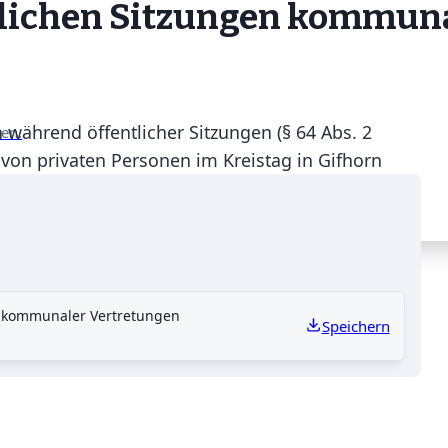
tlichen Sitzungen kommun
während öffentlicher Sitzungen (§ 64 Abs. 2
nen.
on privaten Personen im Kreistag in Gifhorn
ssen des Niedersächsischen Landtages.
n kommunaler Vertretungen
Speichern