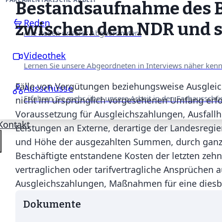
Bestandsaufnahme des B
Reden
zwischen dem NDR und s
Alle Reden unserer Abgeordneten.
Videothek
Lernen Sie unsere Abgeordneten in Interviews näher ken
Fälle von Vergütungen beziehungsweise Ausgleic
Ausschüsse
Erfahren Sie mehr über unsere Arbeit in den Fachausschü
nicht im ursprünglich vorgesehenen Umfang erfol
Voraussetzung für Ausgleichszahlungen, Ausfall
Kontakt
Leistungen an Externe, derartige der Landesregie
und Höhe der ausgezahlten Summen, durch ganz ode
Beschäftigte entstandene Kosten der letzten zehn
vertraglichen oder tarifvertragliche Ansprüchen
Ausgleichszahlungen, Maßnahmen für eine diesb
Dokumente