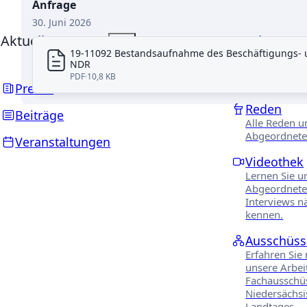
Anfrage
30. Juni 2026
Aktuelles
Landtag
Abgeordnete
19-11092 Bestandsaufnahme des Beschäftigungs- u
NDR
PDF
10,8 KB
PARLAMENTARIS
Presse
Reden
Beiträge
Alle Reden u
Abgeordnete
Veranstaltungen
Videothek
Lernen Sie u
Abgeordnete
Interviews n
kennen.
Ausschüss
Erfahren Sie
unsere Arbei
Fachausschü
Niedersächs
Landtages.