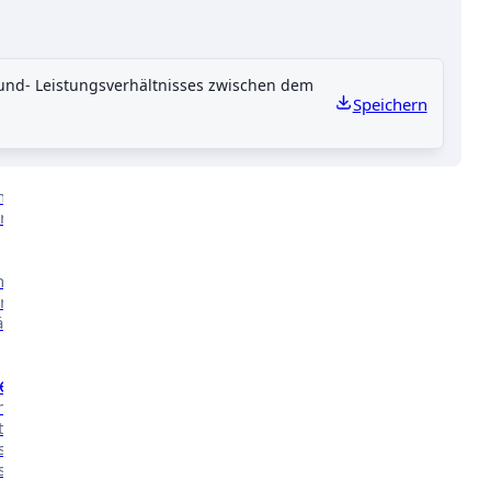
Kontakt
nd- Leistungsverhältnisses zwischen dem
Speichern
CHE ARBEIT
nserer
n.
nsere
n in
äher
e
 mehr über
t in den
ssen des
ischen