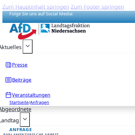
Zum Hauptinhalt springen
Zum Footer springen
Folge Sie uns auf Social Media:
{acf_social_media_plattform}
{acf_social_media_plattform}
{acf_social_media_plattform}
{acf_social_media_plattform}
{acf_social_media_plattform}
Aktuelles
Presse
Beiträge
Veranstaltungen
Startseite
/
Anfragen
Abgeordnete
Landtag
ANFRAGE
PARLAMENTARISCHE ARBEIT