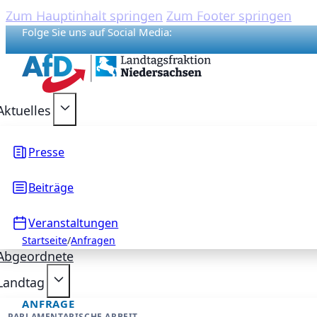
Zum Hauptinhalt springen
Zum Footer springen
Folge Sie uns auf Social Media:
{acf_social_media_plattform}
{acf_social_media_plattform}
{acf_social_media_plattform}
{acf_social_media_plattform}
{acf_social_media_plattform}
Aktuelles
Presse
Beiträge
Veranstaltungen
Startseite
/
Anfragen
Abgeordnete
Landtag
ANFRAGE
PARLAMENTARISCHE ARBEIT