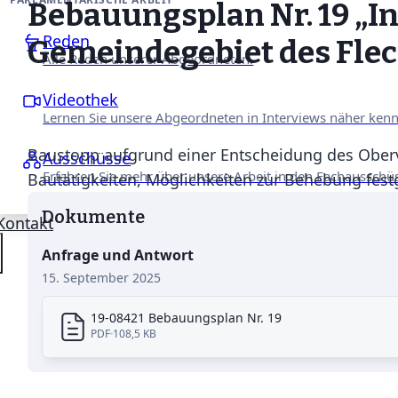
Bebauungsplan Nr. 19 „
Reden
Gemeindegebiet des Fle
Alle Reden unserer Abgeordneten.
Videothek
Lernen Sie unsere Abgeordneten in Interviews näher ken
Baustopp aufgrund einer Entscheidung des Oberv
Ausschüsse
Erfahren Sie mehr über unsere Arbeit in den Fachausschü
Bautätigkeiten, Möglichkeiten zur Behebung festg
Dokumente
Kontakt
Anfrage und Antwort
15. September 2025
19-08421 Bebauungsplan Nr. 19
PDF
108,5 KB