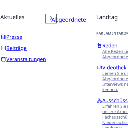
Aktuelles
Landtag
Abgeordnete
PARLAMENTARIS
Presse
Reden
Beiträge
Alle Reden u
Abgeordnete
Veranstaltungen
Videothek
Lernen Sie u
Abgeordnete
Interviews n
kennen.
Ausschüss
Erfahren Sie
unsere Arbei
Fachausschü
Niedersächs
Landtages.