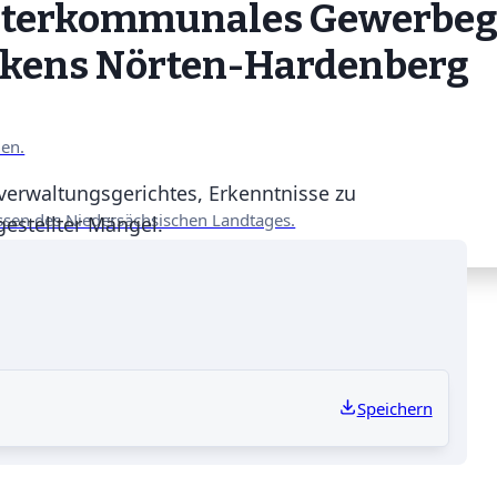
Interkommunales Gewerbege
ckens Nörten-Hardenberg
nen.
erwaltungsgerichtes, Erkenntnisse zu
ssen des Niedersächsischen Landtages.
estellter Mängel.
Speichern